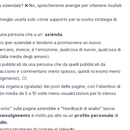
na aziendale? ❌ No, sprechereste energie per ottenere risultati
glio usarla solo come supporto per la vostra strategia di
 una persona che a un'
azienda
.
sso iper-aziendali o tendono a promuovere un nuovo
 cercano, invece, è l'emozione, qualcosa di nuovo, qualcosa di
 dalla media degli annunci.
i pubblicati da una persona che da quelli pubblicati da
i piacciono e commentano meno spesso, quindi ricevono meno
lgimento). 👎🏼
ta organica (gratuita) dei post delle pagine, con l'obiettivo di
d (in media da 5 a 10 volte meno visualizzazioni per lo stesso
orso" sulla pagina aziendale e "feedback di analisi" lascia
coinvolgimento
è molto più alto su un
profilo personale
di
dIn
.
ostra strategia di contenuti LinkedIn