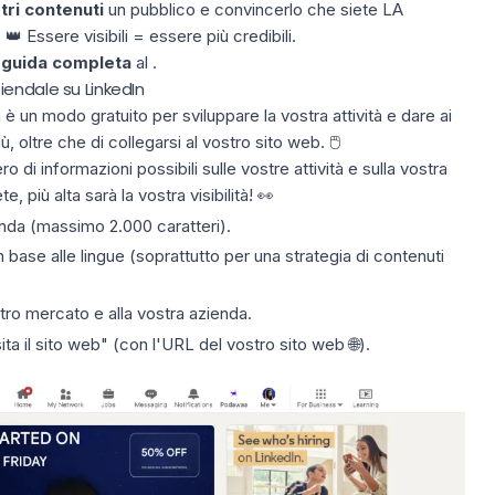
tri contenuti
un pubblico e convincerlo che siete LA
 👑
Essere visibili = essere più credibili.
a
guida completa
al .
endale su LinkedIn
n
è un modo gratuito per sviluppare la vostra attività e dare ai
iù, oltre che di collegarsi al vostro sito web.
🖱️
o di informazioni possibili sulle vostre attività e sulla vostra
 più alta sarà la vostra visibilità! 👀
nda (massimo 2.000 caratteri).
n base alle lingue (soprattutto per una strategia di contenuti
stro mercato e alla vostra azienda.
ta il sito web" (con l'URL del vostro sito web 🌐).