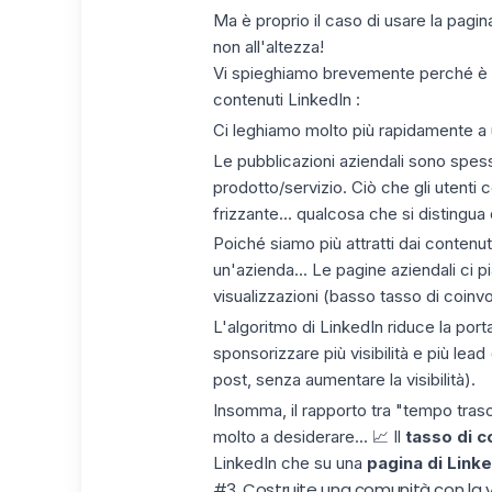
Ma è proprio il caso di usare la pagi
non all'altezza!
Vi spieghiamo brevemente perché è me
contenuti LinkedIn :
Ci leghiamo molto più rapidamente a
Le pubblicazioni aziendali sono spe
prodotto/servizio. Ciò che gli utenti
frizzante... qualcosa che si distingua
Poiché siamo più attratti dai contenut
un'azienda... Le pagine aziendali c
visualizzazioni (basso tasso di coinvo
L'
algoritmo di LinkedIn
riduce la porta
sponsorizzare più visibilità e più lea
post, senza aumentare la visibilità).
Insomma, il rapporto tra "tempo trasc
molto a desiderare... 📈 Il
tasso di 
LinkedIn che su una
pagina di Linke
#3. Costruite una comunità con la v