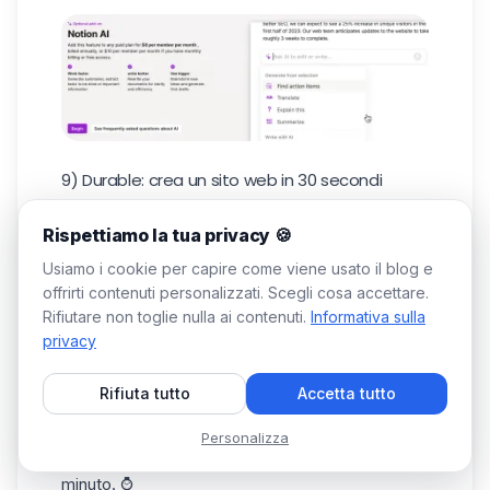
9) Durable: crea un sito web in 30 secondi
Questo strumento
consente di
creare
siti
Rispettiamo la tua privacy 🍪
web
in pochi
clic
. Infatti, grazie a un'ampia
Usiamo i cookie per capire come viene usato il blog e
varietà di temi e layout, avete la possibilità di
offrirti contenuti personalizzati. Scegli cosa accettare.
creare il sito professionale dei vostri sogni. ✨
Rifiutare non toglie nulla ai contenuti.
Informativa sulla
Per mettere alla prova
Durable
, gli abbiamo
privacy
chiesto di creare un sito web per noi, con
Waalaxy come nome (vi sorprende?) e
Rifiuta tutto
Accetta tutto
prospezione come argomento (vi sorprende
ancora?). Il risultato è impressionante per una
Personalizza
creazione che non ha richiesto nemmeno un
minuto. ⌚️