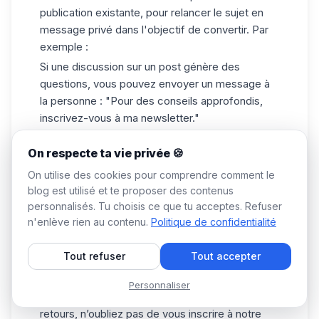
publication existante, pour relancer le sujet en
message privé dans l'objectif de convertir. Par
exemple :
Si une discussion sur un post génère des
questions, vous pouvez envoyer un message à
la personne : "Pour des conseils approfondis,
inscrivez-vous à ma newsletter."
Si un lead magnet a été mentionné ou non
On respecte ta vie privée 🍪
téléchargé, partagez votre post par message :
"Pour répondre à vos questions, téléchargez ce
On utilise des cookies pour comprendre comment le
guide ici."
blog est utilisé et te proposer des contenus
personnalisés. Tu choisis ce que tu acceptes. Refuser
Si vous souhaitez obtenir plus d'inscrits à votre
n'enlève rien au contenu.
Politique de confidentialité
newsletter : "Si cela peut vous intéresser, je
publie une newsletter tous les 15 jours et tu peux
Tout refuser
Tout accepter
t'abonner gratuitement."
Si un événement est proche et que vous
Personnaliser
souhaitez inviter des personnes : "Suite à vos
retours, n’oubliez pas de vous inscrire à notre