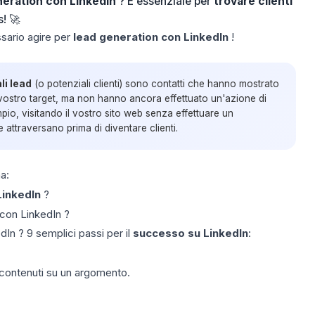
eration con LinkedIn
? È essenziale per
trovare clienti
s! 🚀
ssario agire per
lead generation con LinkedIn
!
li lead
(o potenziali clienti) sono contatti che hanno mostrato
vostro target, ma non hanno ancora effettuato un'azione di
io, visitando il vostro sito web senza effettuare un
 attraversano prima di diventare clienti.
a:
LinkedIn
?
con LinkedIn ?
In ? 9 semplici passi per il
successo su LinkedIn
:
 contenuti su un argomento.