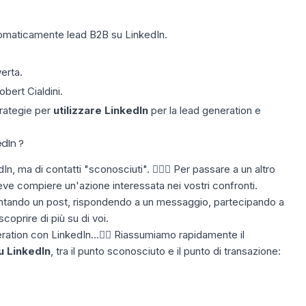
tomaticamente lead B2B su LinkedIn.
erta.
obert Cialdini.
trategie per
utilizzare LinkedIn
per la lead generation e
dIn ?
, ma di contatti "sconosciuti". 💁🏻‍♀️ Per passare a un altro
ve compiere un'azione interessata nei vostri confronti.
ntando
un post, rispondendo a un messaggio, partecipando a
coprire di più su di voi.
ation con LinkedIn...👇🏼 Riassumiamo rapidamente il
u LinkedIn
, tra il punto sconosciuto e il punto di transazione: