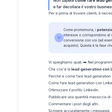
Non sapete
come fare lead gen
e far decollare il vostro busines
Per e prima di trovare clienti, è nece
Come promemoria, i
potenzia
interesse o corrispondono al 
💡
conversione con voi (ad esemp
acquisto). Questa è la fase che
Vi spieghiamo quali. ➡️
Nel programm
Che cos'è la
lead generation con 
Perché e come fare lead generation 
Come fare lead generation con Linked
Ottimizzare il profilo LinkedIn.
Pubblicare una quantità massiccia di
Commentare i post degli altri.
Scrivere accuratamente i messaggi.