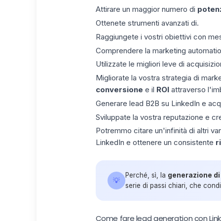
Attirare un maggior numero di
potenzi
Ottenete strumenti avanzati di.
Raggiungete i vostri obiettivi con m
Comprendere la marketing automation e
Utilizzate le migliori leve di acquisizi
Migliorate la vostra strategia di mar
conversione
e il
ROI
attraverso l'im
Generare lead B2B su LinkedIn e
acqu
Sviluppate la vostra reputazione e cre
Potremmo citare un'infinità di altri
LinkedIn e ottenere un consistente
r
Perché, sì, la
generazione di 
💡
serie di passi chiari, che cond
Come fare lead generation con Link