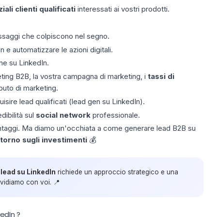
ali clienti qualificati
interessati ai vostri prodotti.
essaggi che colpiscono nel segno.
 automatizzare le azioni digitali.
one su LinkedIn.
keting B2B, la vostra campagna di marketing, i
tassi di
buto di marketing.
isire lead qualificati
(lead gen su LinkedIn).
dibilità sul
social network
professionale.
 vantaggi. Ma diamo un'occhiata a come generare lead B2B su
itorno sugli investimenti
💰
lead su LinkedIn
richiede un approccio strategico e una
ividiamo con voi. 📍
edIn ?