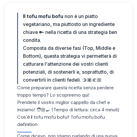
Il tofu mofu bofu
non è un piatto
vegetariano, ma piuttosto un ingrediente
chiave 🔑 nella ricetta di una strategia ben
condita.
Composta da diverse fasi (Top, Middle e
Bottom), questa strategia vi permetterà di
catturare l'attenzione dei vostri clienti
potenziali, di sostenerli e, soprattutto, di
convertirli in clienti fedeli. 🫱🏽‍🫲🏼
Come preparare questa ricetta senza perdere
troppo tempo? Lo scopriremo qui!
Prendete il vostro miglior cappello da chef e
iniziamo! 🧑🏼‍🍳 (Tempo di lettura: circa 4 minuti)
Cos'è il tofu mofu bofu? Tofu mofu bofu
definition​
Come dicevo, non stiamo parlando di una nuova