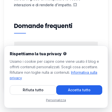
interazioni e di renderle d'impatto. 💥
Domande frequenti
Quali sono le 3 fasi dell'imbuto di
conversione?
Rispettiamo la tua privacy 🍪
Usiamo i cookie per capire come viene usato il blog e
L'imbuto di conversione è composto da tre
offrirti contenuti personalizzati. Scegli cosa accettare.
fasi fondamentali 🔑 :
Quali tipi di conversione esistono?
Rifiutare non toglie nulla ai contenuti.
Informativa sulla
1️⃣
Parte superiore dell'imbuto:
attirare
privacy
Per le conversioni si può utilizzare il metodo
l'attenzione di un vasto pubblico.
AIDA. Ecco di cosa si tratta. ⬇️
2️⃣
Parte centrale dell'imbuto: i
clienti
Rifiuta tutto
Accetta tutto
valutano diverse soluzioni.
3️⃣
Parte inferiore dell'imbuto:
i potenziali
Personalizza
Passo
Descrizione
Obiettivo di
clienti sono pronti a prendere una
AIDA
del prodotto
conversion
decisione d'acquisto.