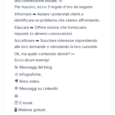
una connessione iniziale.
🩵
Per riuscirci, ecco 3 regole d'oro da seguire:
Informare
➡️ Aiutare i potenziali clienti a
identificare un problema che stanno affrontando.
Educare
➡️ Offrire risorse che forniscano
risposte (o almeno conoscenze).
Accattivare
➡️ Suscitare interesse rispondendo
alle loro domande o stimolando la loro curiosità.
Ok, ma quale contenuto diresti? 👀
Ecco alcuni esempi:
📝 Messaggi del blog.
🎨 Infografiche.
🎥 Brevi video.
💬 Messaggi su LinkedIn.
📖 .
🛜 E-book.
🖥️ Webinar gratuiti.