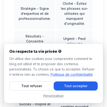
Cliché
- Évitez
Stratégie
- Signe
les phrases sur-
d’expertise et de
utilisées qui
professionnalisme.
manquent
d'originalité.
Résultats
-
Urgent
- Peut
Concentre
créer une
l’attention sur
pression
On respecte ta vie privée 🍪
l’impact et
négative.
l’efficacité.
On utilise des cookies pour comprendre comment le
blog est utilisé et te proposer des contenus
Gagner de
personnalisés. Tu choisis ce que tu acceptes. Refuser
Innovant
- Attire
l’argent
- Trop
n'enlève rien au contenu.
Politique de confidentialité
ceux qui cherchent
commercial,
des nouvelles
peut sembler
Tout refuser
Tout accepter
idées.
suspect.
Personnaliser
Énorme
- Peut
Succès
- Inspire et
sembler exagéré