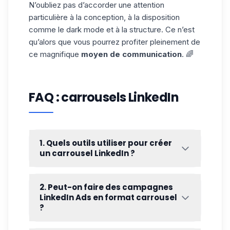
N’oubliez pas d’accorder une attention
particulière à la conception, à la disposition
comme le
dark mode
et à la structure. Ce n’est
qu’alors que vous pourrez profiter pleinement de
ce magnifique
moyen de communication
. 🌈
FAQ : carrousels LinkedIn
1. Quels outils utiliser pour créer
un carrousel LinkedIn ?
Vous pouvez utiliser
Canva
pour créer
facilement un carrousel LinkedIn, même
2. Peut-on faire des campagnes
sans compétences en design. L’outil
LinkedIn Ads en format carrousel
propose des modèles adaptés au format
?
LinkedIn.
Oui, LinkedIn propose un
format publicitaire
Figma
est une alternative plus avancée pour