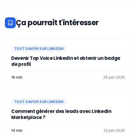
Voilà, maintenant, vous savez toutes les
astuces pour créer un beau
carrousel
LinkedIn
! 🥰
Ça pourrait t'intéresser
TOUT SAVOIR SUR LINKEDIN
Devenir Top Voice LinkedIn et obtenir un badge
de profil
19 min
26 juin 2026
TOUT SAVOIR SUR LINKEDIN
Comment générer des leads avec LinkedIn
Marketplace ?
14 min
22 juin 2026