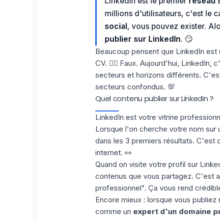
LinkedIn est le premier
réseau 
millions d'utilisateurs, c'est le
social
, vous pouvez exister. Al
publier sur LinkedIn
. 😏
Beaucoup pensent que LinkedIn est 
CV
. 🤷‍♀️ Faux. Aujourd'hui, LinkedIn, 
secteurs et horizons différents. C'es
secteurs confondus. 💯
Quel contenu publier sur LinkedIn ?
LinkedIn est votre vitrine professionn
Lorsque l'on cherche votre nom sur
dans les 3 premiers résultats. C'est 
internet. 👀
Quand on
visite votre profil sur Linke
contenus que vous partagez. C'est a
professionnel". Ça vous rend crédibl
Encore mieux : lorsque vous publiez
comme un
expert d'un domaine p