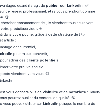
vantages quand il s'agit de
publier sur LinkedIn
! ✅
sur ce réseau professionnel, et ils vous prendront comme
ne
. 👏
r chercher constamment de , ils viendront tous seuls vers
 votre produit/service). 🪟
jà dans votre poche, grâce à cette stratégie de ! 😏
 article :
vantage concurrentiel
,
inkedIn
pour mieux convertir,
pour attirer des
clients potentiels
,
irmer votre preuve sociale,
ospects viendront vers vous. 💥
LinkedIn
 post vous donnera plus de
visibilité
et de
notoriété
! Tandis
 vous pourrez publier du contenu de qualité. 🤓
e vous pouvez utiliser sur
LinkedIn
puisque le nombre de