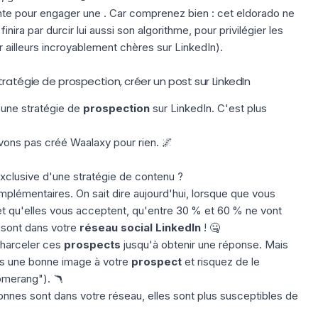
sante pour engager une . Car comprenez bien : cet eldorado ne
nira par durcir lui aussi son algorithme, pour privilégier les
r ailleurs incroyablement chères sur LinkedIn).
ratégie de prospection, créer un post sur LinkedIn
 une stratégie de
prospection
sur LinkedIn. C'est plus
'avons pas créé
Waalaxy
pour rien. 🌌
exclusive d'une
stratégie de contenu
?
mplémentaires. On sait dire aujourd'hui, lorsque que vous
t qu'elles vous acceptent, qu'entre 30 % et 60 % ne vont
 sont dans votre
réseau social LinkedIn
! 🤐
harceler ces
prospects
jusqu'à obtenir une réponse. Mais
pas une bonne image à votre
prospect
et risquez de le
oomerang
"). 🪃
onnes sont dans votre réseau, elles sont plus susceptibles de