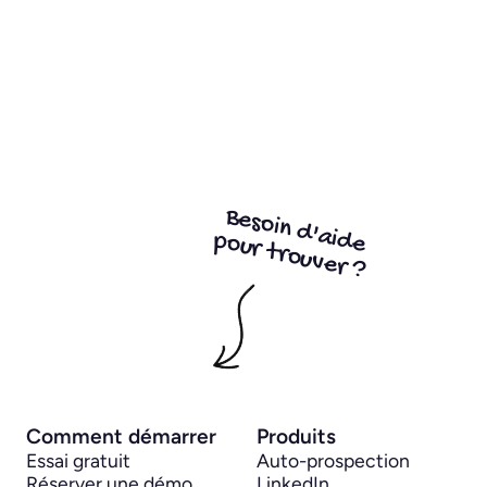
Avez-vous une question ?
Besoin d’un éclaircissement ? Nous serons ravis d’en 
discuter avec vous et de tout clarifier. À tout moment. Si 
vous avez des questions ou des commentaires sur cette 
politique, vous pouvez nous écrire à : 
contact@waalaxy.com
Besoin d'aide
pour trouver ?
Comment démarrer
Produits
Essai gratuit
Auto-prospection 
Réserver une démo
LinkedIn