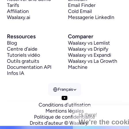
Tarifs
Email Finder
Affiliation
Cold Email
Waalaxy.ai
Messagerie LinkedIn
Ressources
Comparer
Blog
Waalaxy vs Lemlist
Centre d’aide
Waalaxy vs Dripify
Tutoriels vidéo
Waalaxy vs Expandi
Outils gratuits
Waalaxy vs La Growth 
Documentation API
Machine
Infos IA
Select Language
Français
Conditions d'utilisation
Mentions légales
Hi there!
Politique de confidentialité
We're the cookies
Droits d’auteur © Waalaxy