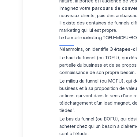
nature, la portée et l’audience de vo
Imaginez votre
parcours de conve
nouveaux clients, puis des ambassa
Il existe des centaines de funnels di
marketing qui lui est propre.
Le funnel marketing TOFU-MOFU-BO
Néanmoins, on identifie
3
étapes-c
Le haut du funnel (ou TOFU), qui dés
partielle du business et de sa
proposi
connaissance de son propre besoin. O
Le milieu du funnel (ou MOFU), qui d
business et à sa proposition de valeur
actions qui vont dans le sens d’une r
téléchargement d’un lead magnet, de
tièdes”.
Le bas du funnel (ou BOFU), qui dés
acheter chez qui un besoin a claireme
sont à l’étude.