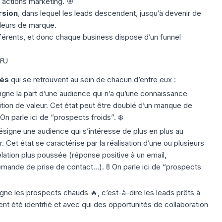
s actions marketing. 🎯
rsion
, dans lequel les leads descendent, jusqu’à devenir de
deurs de marque.
fférents, et donc chaque business dispose d’un funnel
FU
lés
qui se retrouvent au sein de chacun d’entre eux :
igne la part d’une audience qui n’a qu’une connaissance
tion de valeur
. Cet état peut être doublé d’un manque de
n parle ici de “prospects froids”. ❄️
ésigne une audience qui s’intéresse de plus en plus au
. Cet état se caractérise par la réalisation d’une ou plusieurs
elation plus poussée (réponse positive à un email,
mande de prise de contact…). 🚦 On parle ici de “prospects
igne les
prospects chauds
🔥, c’est-à-dire les leads prêts à
nt été identifié et avec qui des opportunités de collaboration