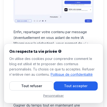
Enfin, repartager votre contenu par message
(éventuellement en vous aidant de notre
IA
Waami
pour la rédaction), vous permet de ✅ :
Augmenter la visibilité et la portée de vos
On respecte ta vie privée 🍪
publications pour attirer de nouveaux
abonné
s
On utilise des cookies pour comprendre comment le
ciblés, sans effort supplémentaire.
blog est utilisé et te proposer des contenus
Créer un contact personnalisé et construire une
personnalisés. Tu choisis ce que tu acceptes. Refuser
relation solide avec l’audience.
n'enlève rien au contenu.
Politique de confidentialité
Engager directement les prospects pour les
inciter à s’inscrire ou à passer à l'achat.
Tout refuser
Tout accepter
Envoyer des rappels et des , pour garder leur
Personnaliser
attention et mettre en avant votre
expertise
.
Gagner du temps tout en maintenant une