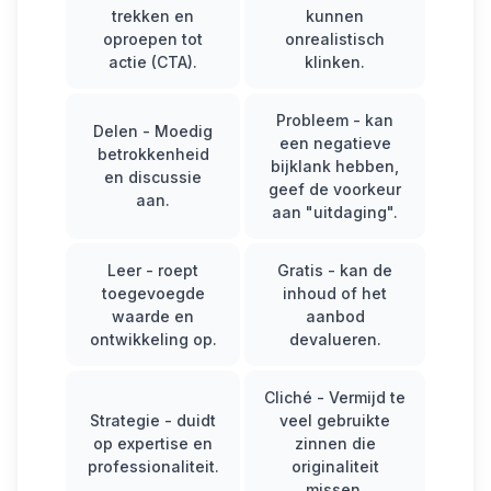
trekken en
kunnen
oproepen tot
onrealistisch
actie (CTA).
klinken.
Probleem
- kan
Delen
- Moedig
een negatieve
betrokkenheid
bijklank hebben,
en discussie
geef de voorkeur
aan.
aan "uitdaging".
Leer
- roept
Gratis
- kan de
toegevoegde
inhoud of het
waarde en
aanbod
ontwikkeling op.
devalueren.
Cliché
- Vermijd te
Strategie
- duidt
veel gebruikte
op expertise en
zinnen die
professionaliteit.
originaliteit
missen.