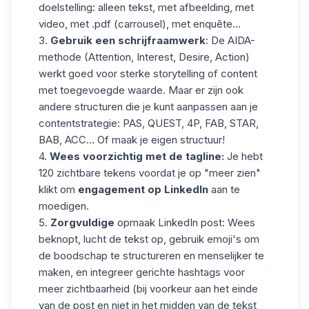
doelstelling: alleen tekst, met afbeelding, met
video, met .pdf (carrousel), met enquête...
3.
Gebruik een schrijfraamwerk
: De AIDA-
methode (Attention, Interest, Desire, Action)
werkt goed voor sterke storytelling of content
met toegevoegde waarde. Maar er zijn ook
andere structuren die je kunt aanpassen aan je
contentstrategie: PAS, QUEST, 4P, FAB, STAR,
BAB, ACC... Of maak je eigen structuur!
4.
Wees voorzichtig met de tagline:
Je hebt
120 zichtbare tekens voordat je op "meer zien"
klikt om
engagement op LinkedIn
aan te
moedigen.
5.
Zorgvuldige
opmaak LinkedIn post
: Wees
beknopt, lucht de tekst op, gebruik emoji's om
de boodschap te structureren en menselijker te
maken, en integreer gerichte hashtags voor
meer zichtbaarheid (bij voorkeur aan het einde
van de post en niet in het midden van de tekst