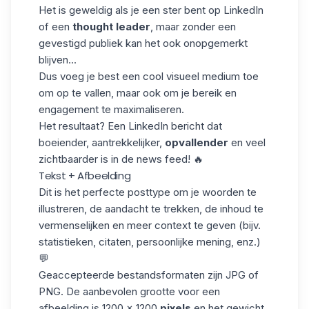
Het is geweldig als je een ster bent op LinkedIn
of een
thought leader
, maar zonder een
gevestigd publiek kan het ook onopgemerkt
blijven...
Dus voeg je best een cool visueel medium toe
om op te vallen, maar ook om je bereik en
engagement te maximaliseren.
Het resultaat? Een LinkedIn bericht dat
boeiender, aantrekkelijker,
opvallender
en veel
zichtbaarder is in de news feed! 🔥
Tekst + Afbeelding
Dit is het perfecte posttype om je woorden te
illustreren, de aandacht te trekken, de inhoud te
vermenselijken en meer context te geven (bijv.
statistieken, citaten, persoonlijke mening, enz.)
💬
Geaccepteerde bestandsformaten zijn JPG of
PNG. De aanbevolen grootte voor een
afbeelding is 1200 x 1200
pixels
en het gewicht