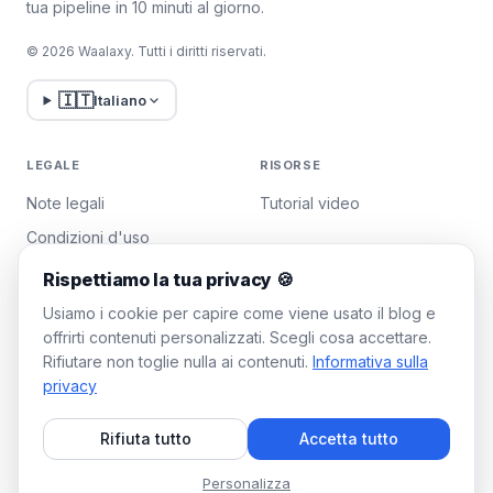
tua pipeline in 10 minuti al giorno.
© 2026 Waalaxy. Tutti i diritti riservati.
🇮🇹
Italiano
LEGALE
RISORSE
Note legali
Tutorial video
Condizioni d'uso
Politica sulla privacy
Rispettiamo la tua privacy 🍪
Gestisci i cookie
Usiamo i cookie per capire come viene usato il blog e
offrirti contenuti personalizzati. Scegli cosa accettare.
Rifiutare non toglie nulla ai contenuti.
Informativa sulla
WAALAXY
privacy
Prezzi
Rifiuta tutto
Accetta tutto
Piano Team
Programma di affiliazione
Personalizza