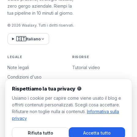
zero gergo aziendale. Riempi la
tua pipeline in 10 minuti al giorno.
© 2026 Waalaxy. Tutti i diritti riservati.
🇮🇹
Italiano
LEGALE
RISORSE
Note legali
Tutorial video
Condizioni d'uso
Politica sulla privacy
Rispettiamo la tua privacy 🍪
Gestisci i cookie
Usiamo i cookie per capire come viene usato il blog e
offrirti contenuti personalizzati. Scegli cosa accettare.
Rifiutare non toglie nulla ai contenuti.
Informativa sulla
WAALAXY
privacy
Prezzi
Rifiuta tutto
Accetta tutto
Piano Team