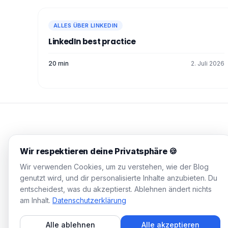
ALLES ÜBER LINKEDIN
LinkedIn best practice
20 min
2. Juli 2026
WAALAXY Blog
Wir respektieren deine Privatsphäre 🍪
Praxisnahe Guides, getestete
Wir verwenden Cookies, um zu verstehen, wie der Blog
Strategien, null Konzern-Jargon.
genutzt wird, und dir personalisierte Inhalte anzubieten. Du
Fülle deine Pipeline in 10 Minuten
entscheidest, was du akzeptierst. Ablehnen ändert nichts
pro Tag.
am Inhalt.
Datenschutzerklärung
© 2026 Waalaxy. Alle Rechte vorbehalten.
Alle ablehnen
Alle akzeptieren