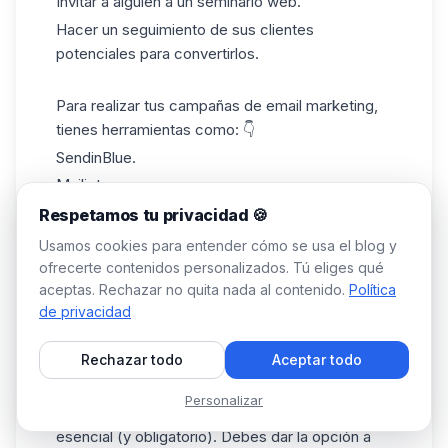
Invitar a alguien a un seminario web.
Hacer un seguimiento de sus clientes
potenciales para convertirlos.
Para realizar tus campañas de
email
marketing,
tienes herramientas como: 👇
SendinBlue.
Mailjet.
Mailchimp.
Respetamos tu privacidad 🍪
Bee Free.
Usamos cookies para entender cómo se usa el blog y
ofrecerte contenidos personalizados. Tú eliges qué
aceptas. Rechazar no quita nada al contenido.
Política
Por supuesto, si te sientes cómodo con el
de privacidad
HTML, puedes codificar tú mismo tus propias
plantillas de correo electrónico
📩.
Rechazar todo
Aceptar todo
Pequeño dato pero no por ello menos
importante: da a tus lectores la posibilidad de
Personalizar
darse de baja. Es cierto, es triste pero es
esencial (y obligatorio). Debes dar la opción a