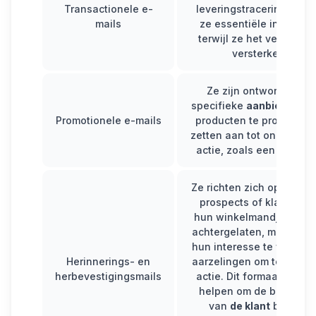
Transactionele e-
leveringstracering) gev
mails
ze essentiële informati
terwijl ze het vertrouw
versterken.
Ze zijn ontworpen om
specifieke
aanbiedingen
Promotionele e-mails
producten te promoten 
zetten aan tot onmiddelli
actie, zoals een aankoo
Ze richten zich op inacti
prospects of klanten di
hun winkelmandje hebb
achtergelaten, met als d
hun interesse te wekken
Herinnerings- en
aarzelingen om te zetten
herbevestigingsmails
actie. Dit formaat kan o
helpen om de behoefte
van
de klant
beter te