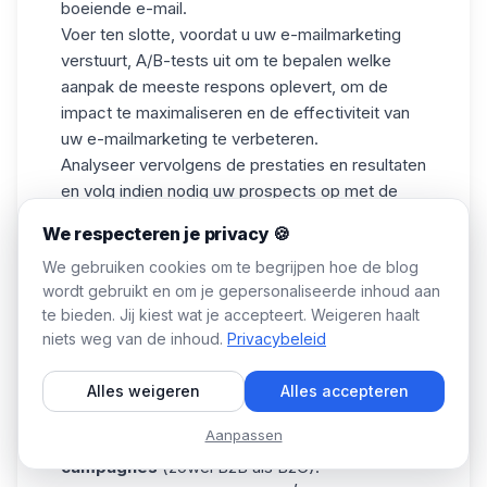
boeiende e-mail.
Voer ten slotte, voordat u uw e-mailmarketing
verstuurt, A/B-tests uit om te bepalen welke
aanpak de meeste respons oplevert, om de
impact te maximaliseren en de effectiviteit van
uw e-mailmarketing te verbeteren.
Analyseer vervolgens de prestaties en resultaten
en volg indien nodig uw prospects op met de
juiste e-mailmarketing
en op het juiste
We respecteren je privacy 🍪
moment. ⏰
We gebruiken cookies om te begrijpen hoe de blog
Nu weet je alles over e-mailmarketing. Maar het
wordt gebruikt en om je gepersonaliseerde inhoud aan
wordt zeker duidelijker als we je wat
te bieden. Jij kiest wat je accepteert. Weigeren haalt
voorbeeldcampagnes laten zien en je wat tools
niets weg van de inhoud.
Privacybeleid
geven om te gebruiken.
+6 Email marketing voorbeeld
Alles weigeren
Alles accepteren
We beginnen met het delen van +6 vooraf
Aanpassen
ontworpen
email marketing voorbeeld
campagnes
(zowel B2B als B2C).