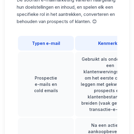
hun doelstellingen en inhoud, en spelen elk een
specifieke rol in het aantrekken, converteren en
behouden van prospects of klanten. 😊
Typen e-mail
Kenmerken
Gebruikt als onderdeel 
een
klantenwervingsstrateg
Prospectie
om het eerste contact t
e-mails en
leggen met gekwalificee
cold emails
prospects en je
klantenbestand uit te
breiden (vaak gevolgd d
transactie-e-mails).
Na een actie (bijv.
aankoopbevestiging,