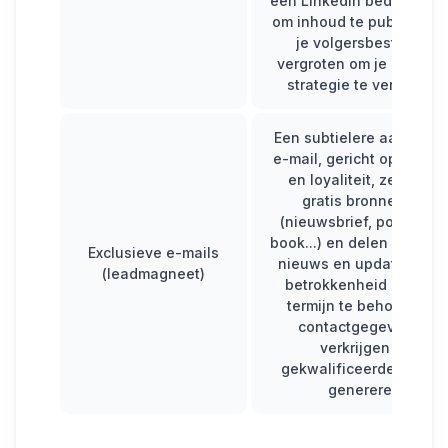
een
LinkedIn bedrijfspag
om inhoud te publiceren
je volgersbestand te
vergroten om je algeme
strategie te versterken
Een subtielere aanpak d
e-mail, gericht op brand
en loyaliteit, ze biede
gratis bronnen aan
(nieuwsbrief, podcast, 
book...) en delen regelma
Exclusieve e-mails
nieuws en updates om 
(leadmagneet)
betrokkenheid op lang
termijn te behouden e
contactgegevens te
verkrijgen (en
gekwalificeerde leads 
genereren).