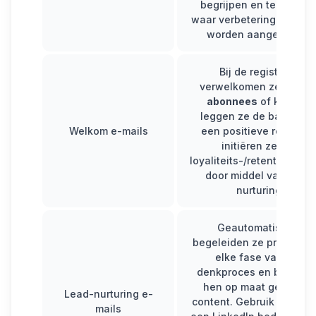
begrijpen en te bepale
waar verbeteringen kun
worden aangebracht.
Bij de registratie
verwelkomen ze
nieuw
abonnees
of klanten,
leggen ze de basis voo
Welkom e-mails
een positieve relatie e
initiëren ze een
loyaliteits-/retentiestrat
door middel van lead-
nurturing.
Geautomatiseerd
begeleiden ze prospects
elke fase van hun
denkproces en bieden 
hen op maat gemaakt
Lead-nurturing e-
content. Gebruik daarna
mails