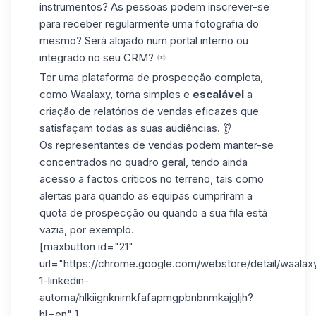
instrumentos? As pessoas podem inscrever-se
para receber regularmente uma fotografia do
mesmo? Será alojado num portal interno ou
integrado no seu CRM? ♾️
Ter uma plataforma de prospecção completa,
como Waalaxy, torna simples e
escalável
a
criação de relatórios de vendas eficazes que
satisfaçam todas as suas audiências. 👂
Os representantes de vendas podem manter-se
concentrados no quadro geral, tendo ainda
acesso a factos críticos no terreno, tais como
alertas para quando as equipas cumpriram a
quota de prospecção ou quando a sua fila está
vazia, por exemplo.
[maxbutton id="21"
url="https://chrome.google.com/webstore/detail/waalax
1-linkedin-
automa/hlkiignknimkfafapmgpbnbnmkajgljh?
hl=en" ]