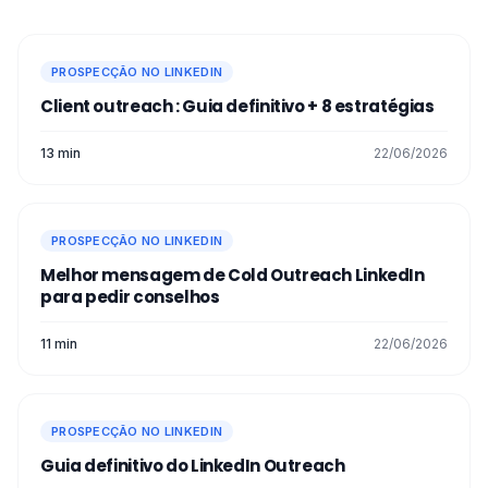
escolher o
processo
que melhor se adapta
às suas necessidades e situação.
A sua irá servi-lo bem no seu processo de
PROSPECÇÃO NO LINKEDIN
prospecção e no envio de mensagens em
Client outreach : Guia definitivo + 8 estratégias
massa ✉️ acredite em mim!
13 min
22/06/2026
PROSPECÇÃO NO LINKEDIN
Melhor mensagem de Cold Outreach LinkedIn
para pedir conselhos
11 min
22/06/2026
PROSPECÇÃO NO LINKEDIN
Guia definitivo do LinkedIn Outreach