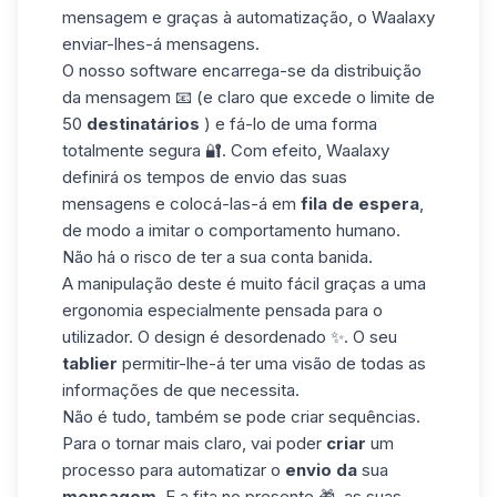
mensagem e graças à automatização, o Waalaxy
enviar-lhes-á mensagens.
O nosso software encarrega-se da distribuição
da mensagem 📧 (e claro que excede o limite de
50
destinatários
) e fá-lo de uma forma
totalmente segura 🔐. Com efeito, Waalaxy
definirá os tempos de envio das suas
mensagens e colocá-las-á em
fila de espera
,
de modo a imitar o comportamento humano.
Não há o risco de ter a sua conta banida.
A manipulação deste é muito fácil graças a uma
ergonomia especialmente pensada para o
utilizador. O design é desordenado ✨. O seu
tablier
permitir-lhe-á ter uma visão de todas as
informações de que necessita.
Não é tudo, também se pode criar
sequências
.
Para o tornar mais claro, vai poder
criar
um
processo para automatizar o
envio da
sua
mensagem
. E a fita no presente 🎁, as suas