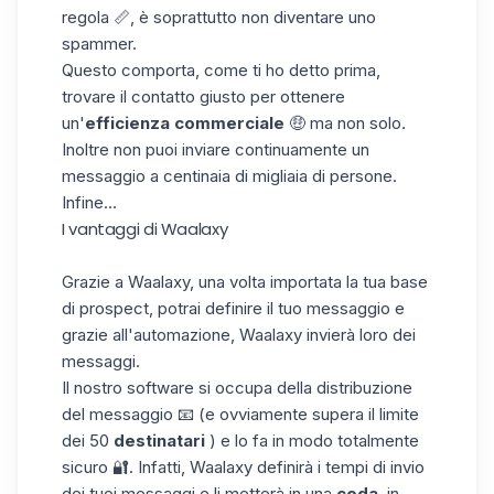
regola 📏, è soprattutto non diventare uno
spammer.
Questo comporta, come ti ho detto prima,
trovare il contatto giusto per ottenere
un'
efficienza commerciale
🤑 ma non solo.
Inoltre non puoi inviare continuamente un
messaggio a centinaia di migliaia di persone.
Infine...
I vantaggi di Waalaxy
Grazie a Waalaxy, una volta importata la tua base
di prospect, potrai definire il tuo messaggio e
grazie all'automazione, Waalaxy invierà loro dei
messaggi.
Il nostro software si occupa della distribuzione
del messaggio 📧 (e ovviamente supera il limite
dei 50
destinatari
) e lo fa in modo totalmente
sicuro 🔐. Infatti, Waalaxy definirà i tempi di invio
dei tuoi messaggi e li metterà in una
coda
, in