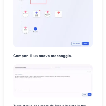
Componi
il tuo
nuovo messaggio
.
Tutto quello che resta da fare è iniziare la tua