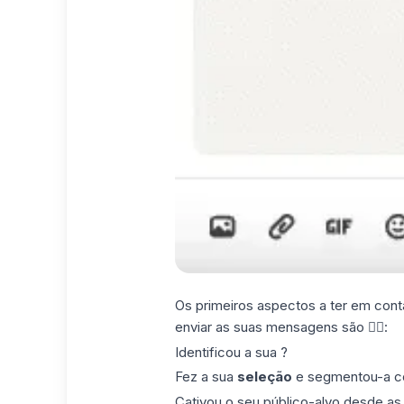
Os primeiros aspectos a ter em conta
enviar as suas mensagens são 👇🏼:
Identificou a sua ?
Fez a sua
seleção
e segmentou-a c
Cativou o seu público-alvo desde as