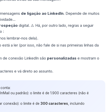
 mensagens
de ligação ao LinkedIn
. Depende de muitos
vidade...
rospeção
digital. ⚠️ Há, por outro lado, regras a seguir
o :
imos lembrar-nos dela).
stá a ler (por isso, não fale de si nas primeiras linhas da
 de conexão LinkedIn​ são
personalizadas
e mostram o
racteres e vá direto ao assunto.
 conta:
 InMail ou padrão): o limite é de 1.900 caracteres (não é
tar conexão): o limite é de
300 caracteres
, incluindo