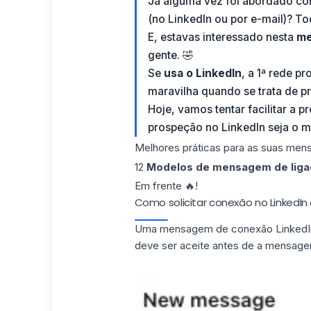
Já alguma vez foi abordado 
(no LinkedIn ou por e-mail)? Tod
E, estavas interessado nesta
me
gente. 🤣
Se
usa o LinkedIn
, a 1ª rede p
maravilha quando se trata de p
Hoje, vamos tentar facilitar a 
prospeção no LinkedIn seja o mai
Melhores práticas para as suas mens
12
Modelos de mensagem de liga
Em frente 🔥!
Como solicitar conexão no Linke
Uma mensagem de conexão LinkedIn​ 
deve ser aceite antes de a mensage