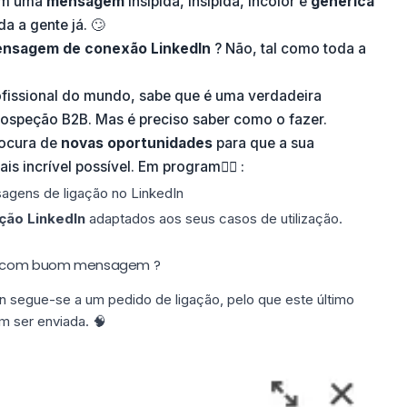
com uma
mensagem
insípida, insípida, incolor e
genérica
a a gente já. 🙄
nsagem de conexão LinkedIn​
? Não, tal como toda a
rofissional do mundo, sabe que é uma verdadeira
rospeção B2B. Mas é preciso saber como o fazer.
procura de
novas oportunidades
para que a sua
s incrível possível. Em program👇🏼 :
agens de ligação no LinkedIn
ção LinkedIn
adaptados aos seus casos de utilização.
dIn com buom mensagem ?
segue-se a um pedido de ligação, pelo que este último
m ser enviada. 🧠