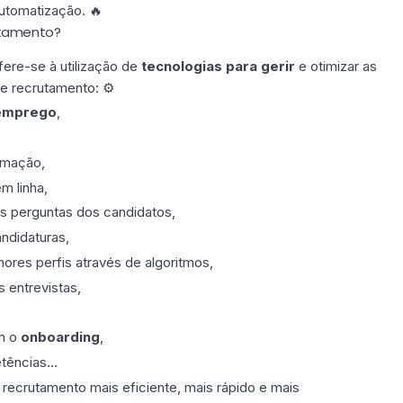
utomatização. 🔥
utamento?
ere-se à utilização de
tecnologias para gerir
e otimizar as
e recrutamento: ⚙️
 emprego
,
rmação,
m linha,
s perguntas dos candidatos,
ndidaturas,
ores perfis através de algoritmos,
entrevistas,
m o
onboarding
,
ências...
 recrutamento mais eficiente, mais rápido e mais