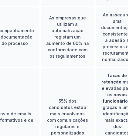
Ao assegurar
As empresas que
uma
utilizam a
documentação
companhamento
automatização
consistente e
 documentação
registam um
a adesão a
do processo
aumento de 60% na
processos de
conformidade com
recrutamento
os regulamentos
normalizados.
Taxas de
retenção
mais
elevadas para
os
novos
55% dos
funcionários
,
candidatos estão
graças a uma
Envio de emails
mais envolvidos
identificação
nformativos e de
com comunicações
mais exacta
regulares e
dos
personalizadas
candidatos