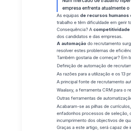
Num mercado de trabalho hiper
empresa enfrenta atualmente o 
As equipas
de recursos humanos
e
trabalho e têm dificuldade em gerir t
Consequência? A
competitividade
dos candidatos e das empresas.
A automação
do recrutamento surge
resolver estes problemas de eficiênc
Também gostaria de começar? Em boa
Definição de automação de recruta
As razões para a utilização e os 13 
A principal fonte de recrutamento au
Waalaxy, a ferramenta CRM para o r
Outras ferramentas de automatizaçã
Acabaram-se as pilhas de currículos,
enfadonhos processos de seleção, o
incumprimento dos objectivos de qua
Graças a este artigo, será capaz de