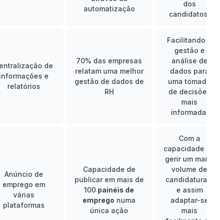
dos
automatização
candidatos.
Facilitando a
gestão e
70% das empresas
análise de
entralização de
relatam uma melhor
dados para
informações e
gestão de dados de
uma tomada
relatórios
RH
de decisões
mais
informada.
Com a
capacidade de
gerir um maior
Capacidade de
volume de
Anúncio de
publicar em mais de
candidaturas,
emprego em
100
painéis de
e assim
várias
emprego
numa
adaptar-se
plataformas
única ação
mais