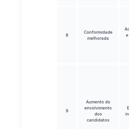
A
Conformidade
8
e
melhorada
Aumento do
envolvimento
9
dos
i
candidatos