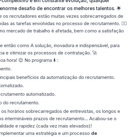
-competitivo e em constante evolução, qualquer
enorme desafio de encontrar os melhores talentos. 🌟
 os recrutadores estão muitas vezes sobrecarregados de
odas as tarefas envolvidas no processo de recrutamento. 😮‍💨
no mercado de trabalho é afetada, bem como a satisfação
 então como A solução, inovadora e indispensável, para
ia e otimizar os processos de contratação. 🚀
 hora! 😌 No programa ⬇️ :
mento.
principais benefícios da automatização do recrutamento.
tomatizado.
ecrutamento automatizado.
o do recrutamento.
 os horários sobrecarregados de entrevistas, os longos e
s intermináveis prazos de recrutamento... Acabou-se o
lidade e rapidez (cada vez mais elevados)!
 implementar uma estratégia e um processo
de