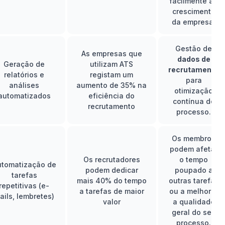
facilmente ao
crescimento
da empresa.
Gestão de
As empresas que
dados de
Geração de
utilizam ATS
recrutamento
relatórios e
registam um
para
análises
aumento de 35% na
otimização
automatizados
eficiência do
contínua do
recrutamento
processo.
Os membros
podem afetar
Os recrutadores
o tempo
utomatização de
podem dedicar
poupado a
tarefas
mais 40% do tempo
outras tarefas
repetitivas (e-
a tarefas de maior
ou a melhorar
ails,
lembretes
)
valor
a qualidade
geral do seu
processo.