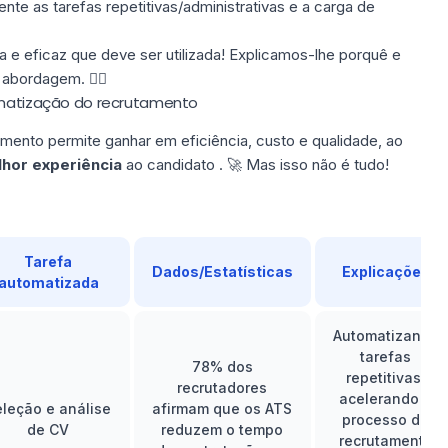
te as tarefas repetitivas/administrativas e a carga de
 eficaz que deve ser utilizada! Explicamos-lhe porquê e
 abordagem. 👇🏼
tomatização do recrutamento
mento permite ganhar em eficiência, custo e qualidade, ao
lhor
experiência
ao candidato . 🚀 Mas isso não é tudo!
Tarefa
Dados/Estatísticas
Explicações
automatizada
Automatizando
tarefas
78% dos
repetitivas,
recrutadores
acelerando o
leção e análise
afirmam que os ATS
processo de
de CV
reduzem o tempo
recrutamento