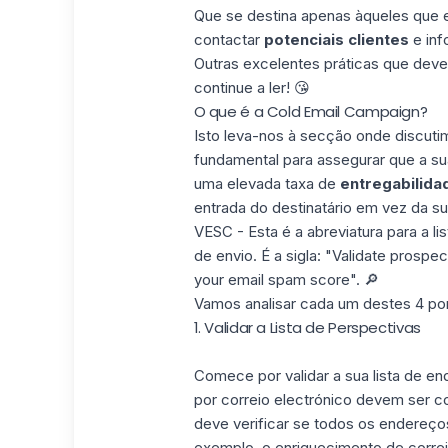
Que se destina apenas àqueles que 
contactar
potenciais clientes
e inf
Outras excelentes práticas que deve 
continue a ler! 😘
O que é a Cold Email Campaign?
Isto leva-nos à secção onde discuti
fundamental para assegurar que a su
uma elevada taxa de
entregabilida
entrada do destinatário em vez da s
VESC - Esta é a abreviatura para a li
de envio. É a sigla: "Validate prospec
your email spam score". 🔎
Vamos analisar cada um destes 4 po
1. Validar a Lista de Perspectivas
Comece por validar a sua lista de en
por correio electrónico devem ser c
deve verificar se todos os endereços
exemplo,
o enriquecimento de correi