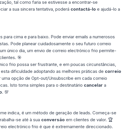
ização, tal como faria se estivesse a encontrar-se
ciar a sua sincera tentativa, poderá
contactá-lo
e ajudá-lo a
s para cima
e para baixo. Pode enviar emails a numerosos
ostas. Pode planear cuidadosamente o seu futuro correio
m único dia, um envio de correio electrónico frio permite-
clientes. 🎯
nico frio possa ser frustrante, e em poucas circunstâncias,
 esta dificuldade adoptando as melhores práticas de
correio
er uma
opção de Opt-out/Unsubscribe
em cada correio
cas. Isto torna simples para o destinatário
cancelar
a
o
. 💯
nome indica, é um método de
geração de leads
. Começa-se
trabalha-se até à sua
conversão
em clientes de valor. 🏆
reio electrónico frio é que é extremamente direccionado.