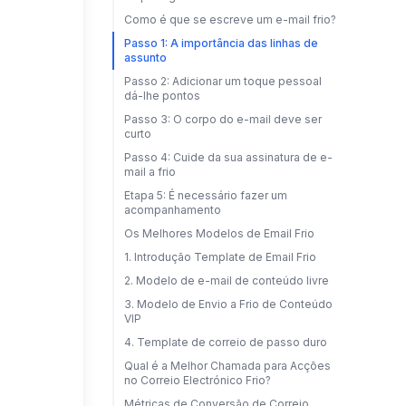
Como é que se escreve um e-mail frio?
Passo 1: A importância das linhas de
assunto
Passo 2: Adicionar um toque pessoal
dá-lhe pontos
Passo 3: O corpo do e-mail deve ser
curto
Passo 4: Cuide da sua assinatura de e-
mail a frio
Etapa 5: É necessário fazer um
acompanhamento
Os Melhores Modelos de Email Frio
1. Introdução Template de Email Frio
2. Modelo de e-mail de conteúdo livre
3. Modelo de Envio a Frio de Conteúdo
VIP
4. Template de correio de passo duro
Qual é a Melhor Chamada para Acções
no Correio Electrónico Frio?
Métricas de Conversão de Correio