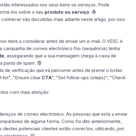
estão interessados nos seus bens ou serviços. Pode
ormá-los sobre o seu
produto ou serviço
. 🧲
conhecer são discutidas mais adiante neste artigo, por isso
mos itens a considerar antes de enviar um e-mail. O VESC é
a campanha de correio electrónico frio (sequência) tenha
de
, assegurando que a sua mensagem chega à caixa de
ua
pasta de spam
. 😨
sta de verificação que irá percorrer antes de premir o botão
t list", "Ensure clear
CTA
", "Set follow-ups (steps)", "Check
ntos com mais atenção:
dereços de correio electrónico. As pessoas que está a enviar
omparáveis de alguma forma. Como foi dito anteriormente,
 destes potenciais clientes estão correctos, utilizando, por
o electrónico
. 🤑