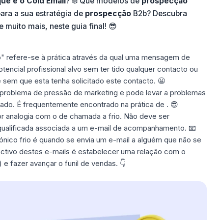
ue é o Cold Email
? ❄️ Que
modelos de
prospecção
para a sua estratégia de
prospecção
B2b? Descubra
e muito mais, neste guia final! 😎
io" refere-se à prática através da qual uma mensagem de
tencial profissional alvo sem ter tido qualquer contacto ou
 sem que esta tenha solicitado este contacto. 😬
m problema de pressão de marketing e pode levar a problemas
zado. É frequentemente encontrado na prática de . 😎
por analogia com o de
chamada a frio
. Não deve ser
ualificada associada a um e-mail de acompanhamento. 📧
ónico frio é quando se envia um e-mail a alguém que não se
ctivo destes e-mails é estabelecer uma relação com o
s) e fazer avançar o
funil de vendas
. 👇