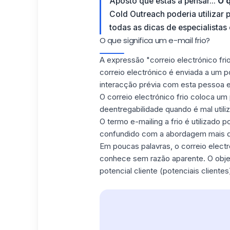
Aposto que estás a pensar...
O q
Cold Outreach
poderia utilizar 
todas as dicas de especialistas 
O que significa um e-mail frio?
A expressão "correio electrónico fr
correio electrónico é enviada a um po
interacção prévia com esta pessoa e
O correio electrónico frio coloca u
deentregabilidade quando é mal utili
O termo e-mailing a frio é utilizado 
confundido com a abordagem mais q
Em poucas palavras, o correio electr
conhece sem razão aparente. O obje
potencial cliente (potenciais cliente