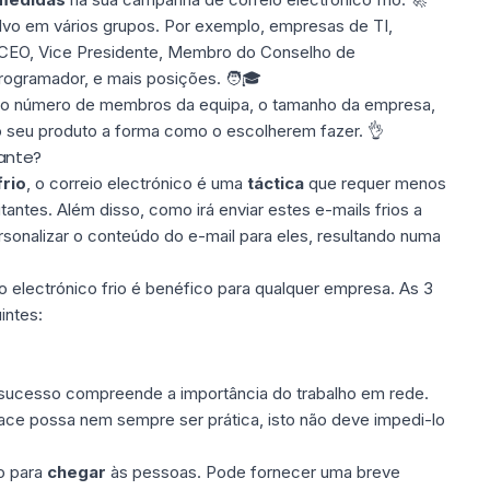
lvo
em vários grupos. Por exemplo, empresas de TI,
 CEO, Vice Presidente, Membro do Conselho de
rogramador, e mais posições. 🧑🎓
elo número de membros da equipa, o tamanho da empresa,
o seu produto a forma como o escolherem fazer. 👌
tante?
rio
, o correio electrónico é uma
táctica
que requer menos
itantes
. Além disso, como irá enviar estes e-mails frios a
sonalizar o conteúdo do e-mail para eles, resultando numa
io electrónico frio é benéfico para qualquer empresa. As 3
intes:
 sucesso compreende a
importância do trabalho em rede
.
face possa nem sempre ser prática, isto não deve impedi-lo
io para
chegar
às pessoas. Pode fornecer uma breve