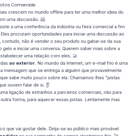
tactos Comerciais
iais crescem no
mundo offline
para ter uma melhor ideia do
om uma discussão. 🤗
ste a uma conferência da indústria ou feira comercial a fim
 Eles procuram oportunidades para iniciar uma discussão ao
o, contudo, não é vender o seu produto ou gabar-se da sua
o gelo e iniciar uma conversa. Querem saber mais sobre a
estabelecer uma relação com eles. 🤝
ndas
ao exterior
. No mundo da Internet, um e-mail frio é uma
uma mensagem que se entrega a alguém que provavelmente
u que sabe muito pouco sobre ela. Chamamos-lhes "pistas
que ouvem falar de si. 👂
 uma ligação
de estranhos a parceiros comerciais, não para
 outra forma, para aquecer essas pistas. Lentamente mas
o que vai gostar dele. Dirija-se ao público mais provável
medidas
na sua campanha de correio electrónico frio. 🚀