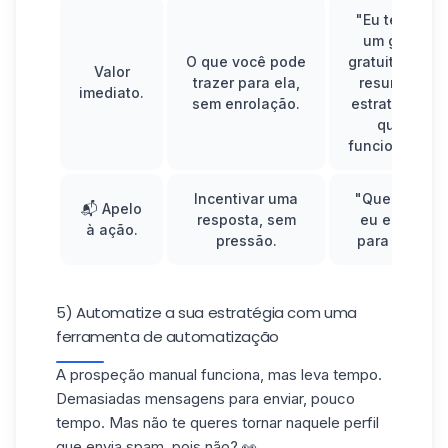
"Eu tenho
um guia
O que você pode
gratuito que
Valor
trazer para ela,
resume 5
imediato.
sem enrolação.
estratégias
que
funcionam."
Incentivar uma
"Quer que
📬 Apelo
resposta, sem
eu envie
à ação.
pressão.
para cá?"
5) Automatize a sua estratégia com uma
ferramenta de automatização
A prospeção
manual funciona, mas leva tempo.
Demasiadas mensagens para enviar, pouco
tempo. Mas não te queres tornar naquele perfil
que envia spam, pois não? 👀