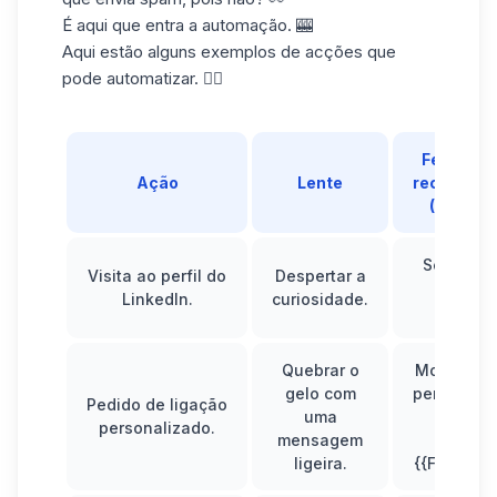
É aqui que entra a automação. 🎰
Aqui estão alguns exemplos de acções que
pode automatizar. 👇🏼
Ferramen
Ação
Lente
recomend
(Waalax
Sequênci
Visita ao perfil do
Despertar a
"visita 
LinkedIn.
curiosidade.
convite"
Quebrar o
Modelo se
gelo com
personali
Pedido de ligação
uma
com a
personalizado.
mensagem
variáve
ligeira.
{{FirstNam