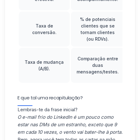
% de potenciais
Taxa de
clientes que se
es
conversão.
tornam clientes
g
(ou RDVs).
Comparação entre
Taxa de mudança
duas
(A/B).
mensagens/testes.
E que tal uma recapitulação?
Lembras-te da frase inicial?
O e-mail frio do LinkedIn é um pouco como
estar nas DMs de um estranho, exceto que 9
em cada 10 vezes, o vento vai bater-lhe à porta.
Bem, agora você tem todas as cartas na mão