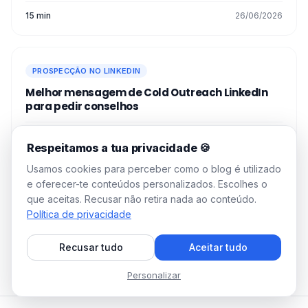
candidaturas, pelo que tem de se destacar.
Se quiser enviar mensagens em grande
15 min
26/06/2026
Então, agora você sabe tudo sobre
como
volume, é melhor enviar
mensagens
📩 com
enviar cold message LinkedIn
nos
uma ferramenta de automação. Uma
métodos ! 🚀
ferramenta como a Waalaxy permitir-lhe-á
PROSPECÇÃO NO LINKEDIN
personalizar estas mensagens.
Melhor mensagem de Cold Outreach LinkedIn
para pedir conselhos
11 min
22/06/2026
Respeitamos a tua privacidade 🍪
Usamos cookies para perceber como o blog é utilizado
e oferecer-te conteúdos personalizados. Escolhes o
PROSPECÇÃO NO LINKEDIN
que aceitas. Recusar não retira nada ao conteúdo.
Como posso utilizar a IA Waami para escrever
Política de privacidade
as minhas mensagens de prospeção?
Recusar tudo
Aceitar tudo
4 min
17/06/2026
Personalizar