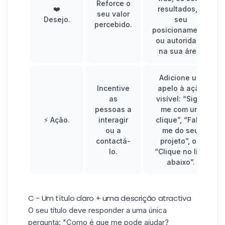
Reforce o
❤️
resultados, o
seu valor
Desejo.
seu
percebido.
posicionamento
ou autoridade
na sua área.
Adicione um
Incentive
apelo à ação
as
visível: “Siga-
pessoas a
me com um
⚡ Ação.
interagir
clique”, “Fale-
ou a
me do seu
contactá-
projeto”, ou
lo.
“Clique no link
abaixo”.
C - Um título claro + uma descrição atractiva
O seu título deve responder a uma única
pergunta: "Como é que me pode ajudar?