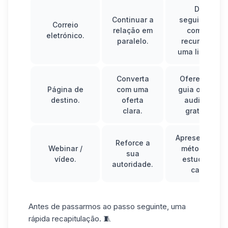
Dar
Continuar a
seguimento
Correio
relação em
com um
eletrónico.
paralelo.
recurso ou
uma ligação.
Converta
Ofereça um
Página de
com uma
guia ou uma
destino.
oferta
auditoria
clara.
gratuita.
Apresente um
Reforce a
Webinar /
método ou
sua
vídeo.
estudo de
autoridade.
caso.
Antes de passarmos ao passo seguinte, uma
rápida recapitulação. 🧵