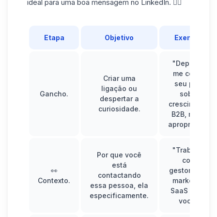
ideal para uma boa mensagem no LinkedIn. 👇🏼
Etapa
Objetivo
Exemplo
"Deparei-
me com o
Criar uma
seu post
ligação ou
Gancho.
sobre
despertar a
crescimento
curiosidade.
B2B, muito
apropriado".
"Trabalho
Por que você
com
está
👀
gestores de
contactando
Contexto.
marketing
essa pessoa, ela
SaaS como
especificamente.
você."