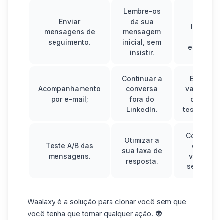
Lembre-os
1 a 2
Enviar
da sua
lembret
mensagens de
mensagem
bem
seguimento.
inicial, sem
espaçado
insistir.
Continuar a
E-mails 
Acompanhamento
conversa
valor (bón
por e-mail;
fora do
conteúd
LinkedIn.
testemunh
Compara
Otimizar a
Teste A/B das
de vária
sua taxa de
mensagens.
versões 
resposta.
sequênci
Waalaxy
é a solução para clonar você sem que
você tenha que tomar qualquer ação. 👽