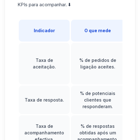
KPIs para acompanhar. ⬇️
P
Indicador
O que mede
Med
Taxa de
% de pedidos de
s
aceitação.
ligação aceites.
m
% de potenciais
Ava
Taxa de resposta.
clientes que
da
responderam.
Ver
Taxa de
% de respostas
aco
acompanhamento
obtidas após um
f
efectiva.
acompanhamento.