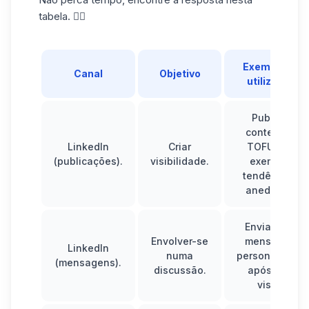
tabela. 👇🏼
Exemplo de
Canal
Objetivo
utilização
Publicar
conteúdos
LinkedIn
Criar
TOFU (por
(publicações).
visibilidade.
exemplo,
tendências,
anedotas).
Enviar uma
Envolver-se
mensagem
LinkedIn
numa
personalizada
(mensagens).
discussão.
após uma
visita.