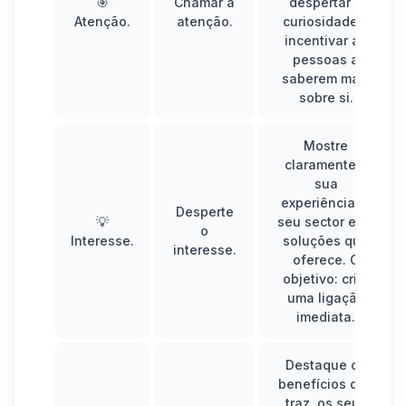
🎯
Chamar a
despertar a
Atenção.
atenção.
curiosidade e
incentivar as
pessoas a
saberem mais
sobre si.
Mostre
claramente a
sua
experiência, o
Desperte
💡
seu sector e as
o
Interesse.
soluções que
interesse.
oferece. O
objetivo: criar
uma ligação
imediata.
Destaque os
benefícios que
traz, os seus