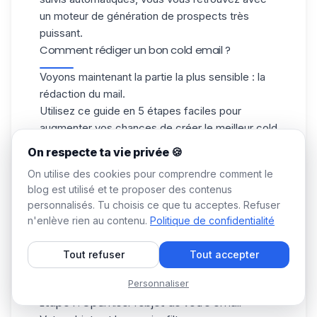
un moteur de génération de prospects très
puissant.
Comment rédiger un bon cold email ?
Voyons maintenant la partie la plus sensible : la
rédaction du mail.
Utilisez ce guide en 5 étapes faciles pour
augmenter vos chances de créer le meilleur cold
email de tous les temps grâce au copywriting et
On respecte ta vie privée 🍪
à l'optimisation technique.
On utilise des cookies pour comprendre comment le
blog est utilisé et te proposer des contenus
personnalisés. Tu choisis ce que tu acceptes. Refuser
Pour rappel,
un cold mail
efficace doit
n'enlève rien au contenu.
Politique de confidentialité
💡
être : lisible, personnalisé, centré sur le
prospect, avec 1 seul objectif clair.
Tout refuser
Tout accepter
Personnaliser
Allons-y ! ⚡
Étape 1 : Optimiser l'objet de votre email