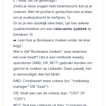
👉 Waar zijn ze gevestigd?
Zodra je deze vragen hebt beantwoord, kun je je
creëren. Met dit profiel in gedachten ben je klaar
om je zoekopdracht te verfijnen. 🔍
En nu je een duidelijk idee hebt, zijn hier enkele
zoektechnieken om een
relevanter publiek
te
bereiken! 🚀
➡️
Leer hoe je Booleaans zoeken onder de knie
krijgt
:
Wat is dat
"Booleaans zoeken
" waar iedereen
het over heeft? Het is een methode waarbij
operatoren (AND, OR, NOT) gebruikt worden om
gericht te zoeken op LinkedIn. Geen paniek, het
is eenvoudiger dan het klinkt:
AND
: Combineert twee criteria (bv. "marketing
manager" EN "SaaS").
OR
: Vindt een van de criteria (bijv. "CEO" OF
"CEO").
NOT
: Sluit een criterium uit (bijv. "commercial