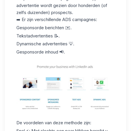
advertentie wordt gezien door honderden (of
zelfs duizenden) prospects.
➡️
Er zijn verschillende ADS campagnes
:
Gesponsorde berichten ✉️.
Tekstadvertenties 📝.
Dynamische advertenties 💡.
Gesponsorde inhoud 📢.
De voordelen van deze methode zijn
:
Snel
⚡: Met slechts een paar klikken bereikt u