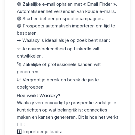
🟣 Zakelijke e-mail ophalen met «
Email Finder
».
Automatiseer het verzenden van koude e-mails.
🟣 Start en beheer prospectiecampagnes.
🟣 Prospects automatisch importeren om tijd te
besparen.
➡️ Waalaxy is ideaal als je op zoek bent naar :
✨ Je naamsbekendheid op LinkedIn wilt
ontwikkelen.
🚀 Zakelijke of professionele kansen wilt
genereren.
📈 Vergroot je
bereik
en bereik de juiste
doelgroepen.
Hoe werkt Waalaxy?
Waalaxy vereenvoudigt je prospectie zodat je je
kunt richten op wat belangrijk is: connecties
maken en kansen genereren. Dit is hoe het werkt
👇🏻 :
1️⃣ Importeer je leads
: