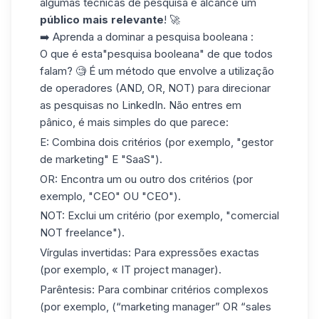
algumas técnicas de pesquisa e alcance um
público mais relevante
! 🚀
➡️
Aprenda a dominar a pesquisa booleana
:
O que é esta
"pesquisa booleana
" de que todos
falam? 🧐 É um método que envolve a utilização
de operadores (AND, OR, NOT) para direcionar
as pesquisas no LinkedIn. Não entres em
pânico, é mais simples do que parece:
E
: Combina dois critérios (por exemplo, "gestor
de marketing" E "SaaS").
OR
: Encontra um ou outro dos critérios (por
exemplo, "CEO" OU "CEO").
NOT
: Exclui um critério (por exemplo, "comercial
NOT freelance").
Vírgulas invertidas
: Para expressões exactas
(por exemplo, « IT project manager).
Parêntesis
: Para combinar critérios complexos
(por exemplo, (“marketing manager” OR “sales