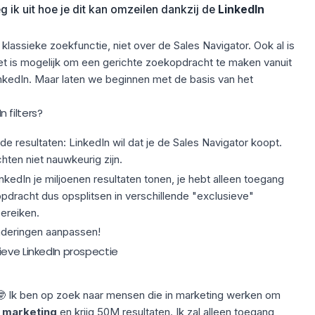
ik uit hoe je dit kan omzeilen dankzij de
LinkedIn
e klassieke zoekfunctie, niet over de Sales Navigator. Ook al is
et is mogelijk om een gerichte zoekopdracht te maken vanuit
kedIn. Maar laten we beginnen met de basis van het
 filters?
de resultaten: LinkedIn wil dat je de Sales Navigator koopt.
ten niet nauwkeurig zijn.
inkedIn je miljoenen resultaten tonen, je hebt alleen toegang
dracht dus opsplitsen in verschillende "exclusieve"
ereiken.
naderingen aanpassen!
ieve LinkedIn prospectie
 🤓 Ik ben op zoek naar mensen die in marketing werken om
n
marketing
en krijg 50M resultaten. Ik zal alleen toegang