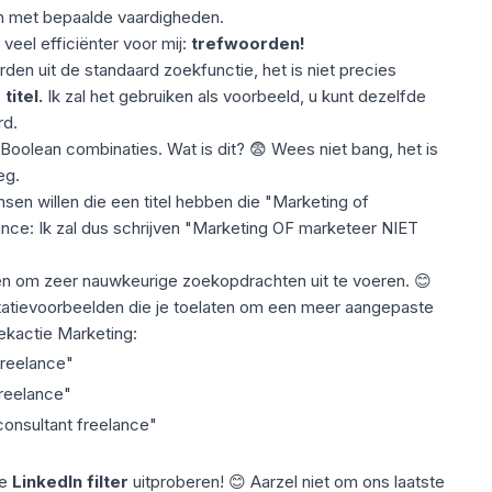
len met bepaalde vaardigheden.
veel efficiënter voor mij:
trefwoorden!
rden uit de standaard zoekfunctie, het is niet precies
titel.
Ik zal het gebruiken als voorbeeld, u kunt dezelfde
rd.
 Boolean combinaties. Wat is dit?
😨 Wees niet bang, het is
eg.
ensen willen die een titel hebben die "Marketing of
nce: Ik zal dus schrijven "Marketing OF marketeer NIET
en om zeer nauwkeurige zoekopdrachten uit te voeren.
😊
ntatievoorbeelden die je toelaten om een meer aangepaste
oekactie Marketing:
freelance"
reelance"
onsultant freelance"
de
LinkedIn filter
uitproberen! 😊 Aarzel niet om ons laatste