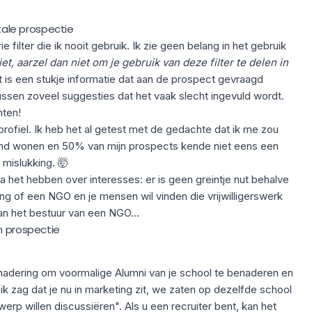
itale prospectie
e filter die ik nooit gebruik. Ik zie geen belang in het gebruik
iet, aarzel dan niet om je gebruik van deze filter te delen in
t is een stukje informatie dat aan de prospect gevraagd
tussen zoveel suggesties dat het vaak slecht ingevuld wordt.
hten!
profiel. Ik heb het al getest met de gedachte dat ik me zou
nland wonen en 50% van mijn prospects kende niet eens een
 mislukking.
🤯
ga het hebben over interesses: er is geen greintje nut behalve
ng of een NGO en je mensen wil vinden die vrijwilligerswerk
van het bestuur van een NGO...
n prospectie
enadering om voormalige Alumni van je school te benaderen en
k zag dat je nu in marketing zit, we zaten op dezelfde school
werp willen discussiëren". Als u een recruiter bent, kan het