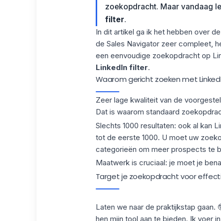
zoekopdracht. Maar vandaag leg 
filter
.
In dit artikel ga ik het hebben over d
de Sales Navigator zeer compleet, h
een eenvoudige zoekopdracht op Lin
LinkedIn filter
.
Waarom gericht zoeken met LinkedIn
Zeer lage kwaliteit van de voorgestel
Dat is waarom standaard zoekopdrach
Slechts 1000 resultaten: ook al kan L
tot de eerste 1000. U moet uw zoekop
categorieën om meer prospects te b
Maatwerk is cruciaal: je moet je be
Target je zoekopdracht voor effect
Laten we naar de praktijkstap gaan.
hen mijn tool aan te bieden. Ik voer i