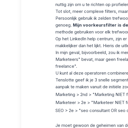
nuttig zijn om u te richten op profie
Tot slot, meer complexe filters, maar 
Persoonlijk gebruik ik zelden trefwoo
genoeg.
Mijn voorkeursfilter is de 
methode gebruiken voor elk trefwoo
Op het LinkedIn help centrum, zijn er
makkelijker dan het lijkt.
Hier
is de uitl
In mijn geval, bijvoorbeeld, zou ik m
Marketeers" bevat, maar geen freela
freelance".
U kunt al deze operatoren combiner
Tenslotte geef ik je 3 snelle segme
aanpak te maken vanuit de initiële z
Marketing > 2nd > "Marketing NIET 
Marketeer > 2e > "Marketeer NIET f
SEO > 2e > "seo consultant OR seo c
Je moet gewoon de geheimen van 