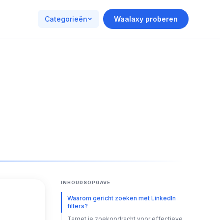
Categorieën
Waalaxy proberen
INHOUDSOPGAVE
Waarom gericht zoeken met LinkedIn
filters?
Target je zoekopdracht voor effectieve