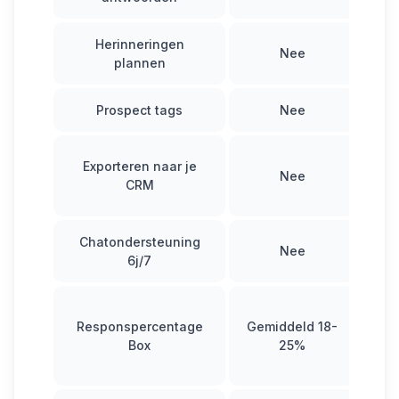
Herinneringen
Nee
plannen
Prospect tags
Nee
Ja
Exporteren naar je
Nee
CRM
Chatondersteuning
Nee
6j/7
Responspercentage
Gemiddeld 18-
Box
25%
t
v