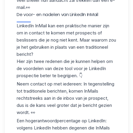
veel sneller hun aandacht zal trekken dan een e-
mail.👀
De voor- en nadelen van LinkedIn InMail
LinkedIn InMail kan een praktische manier zijn
om in contact te komen met prospects of
beslissers die je nog niet kent. Maar waarom zou
je het gebruiken in plaats van een traditioneel
bericht?
Hier zijn twee redenen die je kunnen helpen om
de voordelen van deze tool voor je
LinkedIn
prospectie
beter te begrijpen. 👇
Neem contact op met iedereen
: In tegenstelling
tot traditionele berichten, komen InMails
rechtstreeks aan in de inbox van je prospect,
dus is de kans veel groter dat je bericht gezien
wordt. 👀
Een
hoger
antwoordpercentage op LinkedIn
:
volgens LinkedIn hebben degenen die InMails