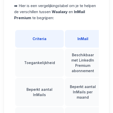
➡️ Hier is een vergelijkingstabel om je te helpen
de verschillen tussen
Waalaxy
en
InMail
Premium
te begrijpen:
Wa
Criteria
InMail
Beschikbaar
met
LinkedIn
Toegankelijkheid
Wa
Premium
v
abonnement
Beperkt aantal
Beperkt aantal
mo
InMails per
InMails
vee
maand