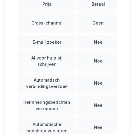
Prijs
Betaal
Pro
J
Cross-channel
Geen
k
E-mail zoeker
Nee
AI voor hulp bij
Nee
schrijven
Automatisch
Nee
verbindingsverzoek
Herinneringsberichten
Nee
verzenden
Automatische
Nee
berichten versturen