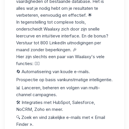
vaardigheden of bestaande database. Het is
alles wat je nodig hebt om je resultaten te
verbeteren, eenvoudig en effectief. 🌟
In tegenstelling tot complexe tools,
onderscheidt Waalaxy zich door zijn snelle
leercurve en intuïtieve interface. En de bonus?
Verstuur tot
800 LinkedIn uitnodigingen
per
maand zonder beperkingen. 🎉
Hier zijn slechts een paar van Waalaxy's vele
functies: 👇🏼
🔄 Automatisering van koude e-mails.
Prospectie op basis van
kunstmatige intelligentie
.
📊 Lanceren, beheren en volgen van multi-
channel campagnes.
🛠️ Integraties met HubSpot, Salesforce,
NoCRM, Zoho en meer.
🔍 Zoek en vind zakelijke e-mails met « Email
Finder ».