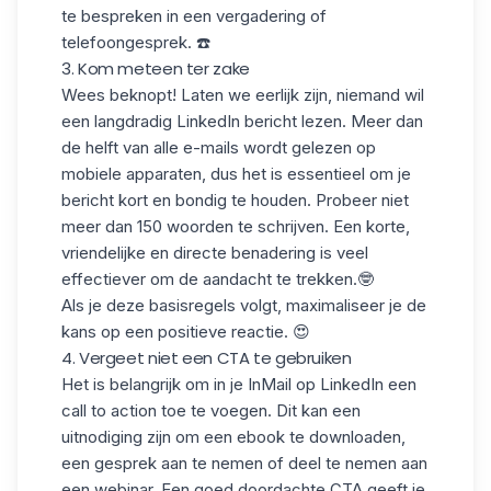
te bespreken in een vergadering of
telefoongesprek. ☎️
3. Kom meteen ter zake
Wees beknopt! Laten we eerlijk zijn, niemand wil
een langdradig
LinkedIn bericht lezen. Meer dan
de helft van alle e-mails wordt gelezen
op
mobiele apparaten
, dus het is essentieel om je
bericht kort en bondig te houden. Probeer niet
meer dan
150 woorden te schrijven
. Een korte,
vriendelijke en directe benadering is veel
effectiever om de aandacht te trekken.🤓
Als je deze basisregels volgt, maximaliseer je de
kans op een positieve reactie. 😍
4. Vergeet niet een CTA te gebruiken
Het is belangrijk om in je InMail
op LinkedIn
een
call to action
toe te voegen. Dit kan een
uitnodiging zijn om een ebook te downloaden,
een gesprek aan te nemen of deel te nemen aan
een webinar. Een goed doordachte CTA geeft je