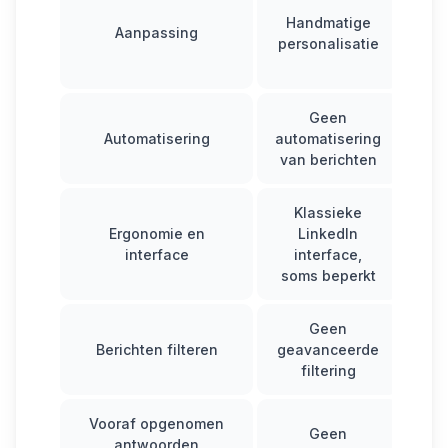
Gea
Handmatige
per
Aanpassing
personalisatie
Geen
Automatisering
automatisering
h
van berichten
Klassieke
Ergonomie en
LinkedIn
ge
interface
interface,
soms beperkt
Geen
Mo
Berichten filteren
geavanceerde
filtering
tag
Vooraf opgenomen
Geen
antwoorden