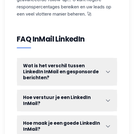
responspercentages
bereiken en uw leads op
een veel vlottere manier beheren. 🚀
FAQ InMail LinkedIn
Wat is het verschil tussen
LinkedIn InMail en gesponsorde
berichten?
Een
InMail
is als een high-end privébericht.
Je stuurt het rechtstreeks naar een
Hoe verstuur je een LinkedIn
specifieke persoon, zelfs als die niet in je
InMail?
netwerk zit. Geweldig voor een
➡️ Om InMails te versturen, volg je deze
persoonlijke, gerichte benadering! InMails
stappen:
zijn echter beperkt, afhankelijk van je
Hoe maak je een goede LinkedIn
abonnement. 🥲
InMail?
Ga naar het profiel
van de persoon die je