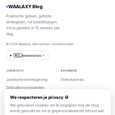
veel mensen wilt bereiken. Daarom raad ik
je aan om Waalaxy te gebruiken als je
WAALAXY Blog
makkelijk
en snel wilt
targeten
! 👀
Praktische gidsen, geteste
strategieën, nul bedrijfsjargon.
Vul je pipeline in 10 minuten per
dag.
© 2026 Waalaxy. Alle rechten voorbehouden.
🇳🇱
Nederlands
JURIDISCH
BRONNEN
Juridische kennisgeving
Videotutorials
Gebruiksvoorwaarden
Privacybeleid
We respecteren je privacy 🍪
Cookies beheren
We gebruiken cookies om te begrijpen hoe de blog
wordt gebruikt en om je gepersonaliseerde inhoud aan