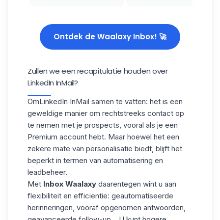
Ontdek de Waalaxy Inbox! 🚀
Zullen we een recapitulatie houden over
LinkedIn InMail?
Om
LinkedIn InMail
samen te vatten: het is een
geweldige manier om rechtstreeks contact op
te nemen met je prospects, vooral als je een
Premium account hebt. Maar hoewel het een
zekere mate van personalisatie biedt, blijft het
beperkt in termen van automatisering en
leadbeheer.
Met
Inbox Waalaxy
daarentegen wint u aan
flexibiliteit en efficiëntie: geautomatiseerde
herinneringen, vooraf opgenomen antwoorden,
geavanceerde follow-up... U kunt
hogere