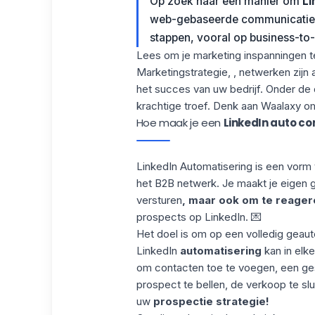
Op zoek naar een manier om
Li
web-gebaseerde communicatie, i
stappen, vooral op business-to
Lees om je marketing inspanningen t
Marketingstrategie, , netwerken zijn
het succes van uw bedrijf. Onder de 
krachtige troef. Denk aan
Waalaxy
om
Hoe maak je een
LinkedIn auto co
LinkedIn Automatisering is een vorm
het B2B netwerk. Je maakt je eigen
versturen
, maar ook om te reager
prospects op LinkedIn. 💌
Het doel is om op een volledig geau
LinkedIn
automatisering
kan in elke
om contacten toe te voegen, een ges
prospect te bellen
, de verkoop te slu
uw
prospectie strategie!