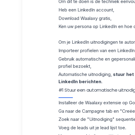
Om dit te doen is de techniek eenvou
Heb een LinkedIn account,
Download Waalaxy gratis,
Ken uw persona op LinkedIn en hoe d
Om je LinkedIn uitnodigingen te autom
Importeer profielen van een
LinkedI
Gebruik automatische en gepersonali
profiel bezoekt,
Automatische uitnodiging,
stuur het
LinkedIn berichten
.
#1 Stuur een automatische uitnodig
Installeer
de Waalaxy extensie
op Go
Ga naar de Campagne tab en "Creëe
Zoek naar de "Uitnodiging" sequenti
Voeg de leads uit je lead lijst toe.