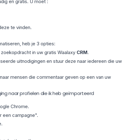
dig en gratis. U moet :
eze te vinden.
atiseren, heb je 3 opties:
n zoekopdracht
in uw gratis Waalaxy
CRM
.
seerde uitnodigingen en stuur deze naar iedereen die uw
naar mensen die commentaar geven op een van uw
ing naar profielen die ik heb geïmporteerd
ogle Chrome.
r een campagne".
e.