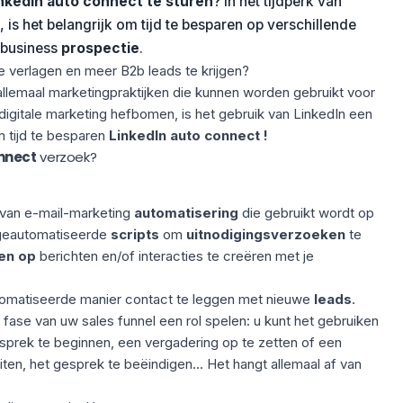
nkedIn auto connect te sturen
? In het tijdperk van
s het belangrijk om tijd te besparen op verschillende
-business
prospectie
.
e verlagen en meer B2b leads te krijgen?
 allemaal marketingpraktijken die kunnen worden gebruikt voor
digitale marketing hefbomen, is
het gebruik van LinkedIn
een
 tijd te besparen
LinkedIn auto connect
!
nnect
verzoek?
 van e-mail-marketing
automatisering
die gebruikt wordt op
 geautomatiseerde
scripts
om
uitnodigingsverzoeken
te
en op
berichten en/of interacties te creëren met je
tomatiseerde manier contact te leggen met nieuwe
leads
.
 fase van uw sales funnel een rol spelen: u kunt het gebruiken
prek te beginnen, een vergadering op te zetten of
een
iten, het gesprek te beëindigen... Het hangt allemaal af van