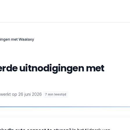
gingen met Waalaxy
erde uitnodigingen met
ewerkt op
26 juni 2026
·
7
min leestijd