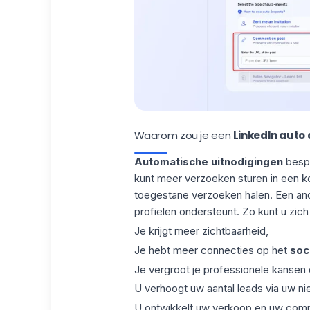
Waarom zou je een
LinkedIn auto
Automatische uitnodigingen
bespa
kunt meer verzoeken sturen in een k
toegestane verzoeken halen. Een ande
profielen ondersteunt. Zo kunt u zich 
Je krijgt meer zichtbaarheid,
Je hebt meer connecties op het
soci
Je vergroot je professionele kansen d
U verhoogt uw aantal leads via uw n
U ontwikkelt uw verkoop en uw comme