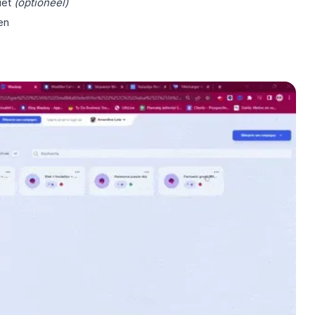
iet
(optioneel)
en