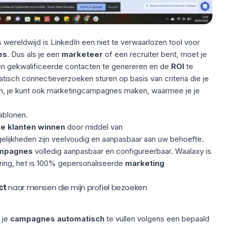
wereldwijd is LinkedIn een niet te verwaarlozen tool voor
es
. Dus als je een
marketeer
of een recruiter bent, moet je
en gekwalificeerde contacten te genereren en de
ROI
te
isch connectieverzoeken sturen op basis van criteria die je
n, je kunt ook
marketingcampagnes
maken, waarmee je je
ablonen
.
e klanten winnen
door middel van
elijkheden zijn veelvoudig en aanpasbaar aan uw behoefte.
ampagnes
volledig aanpasbaar en configureerbaar. Waalaxy is
ering, het is 100% gepersonaliseerde
marketing
ct
naar mensen die mijn profiel bezoeken
 je
campagnes
automatisch
te vullen volgens een bepaald