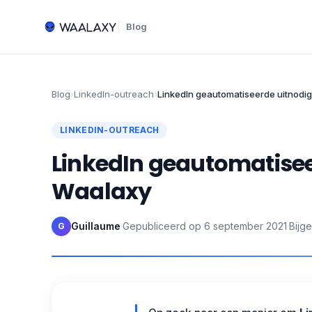
Blog
Blog
›
LinkedIn-outreach
›
LinkedIn geautomatiseerde uitnodi
LINKEDIN-OUTREACH
LinkedIn geautomatise
Waalaxy
Guillaume
·
Gepubliceerd op
6 september 2021
·
Bijg
G