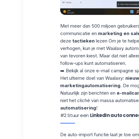
Met meer dan 500 miljoen gebruikers 
communicatie en
marketing en sal
deze
tactieken
lezen Om je te help
verhogen, kun je met Waalaxy automat
van tevoren kiest. Maar dat niet allee
follow-ups kunt automatiseren.
➡️ Bekijk al onze
e-mail campagne sj
Het ultieme doel van Waalaxy:
nieuw
marketingautomatisering
. De mog
Natuurlijk zijn berichten en
e-mailc
niet het cliché van massa automatis
automatisering
!
#2 Stuur een
LinkedIn auto conne
De
auto-import
functie laat je toe om