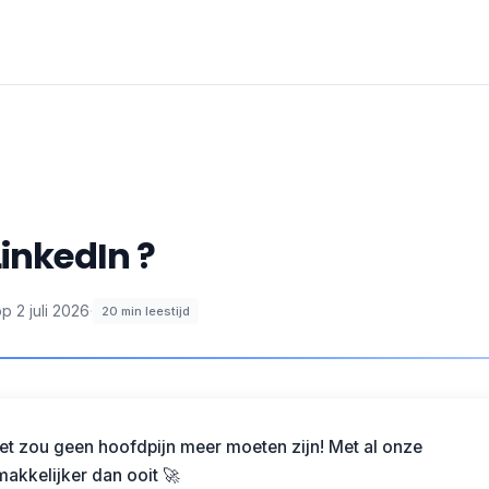
LinkedIn ?
op
2 juli 2026
·
20
min leestijd
t zou geen hoofdpijn meer moeten zijn! Met al onze
akkelijker dan ooit 🚀