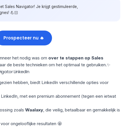
t Sales Navigator! Je krijgt gestimuleerde,
gnes! 💪🏻
Prospecteer nu 🔥
nneer het nodig was om
over te stappen op Sales
aar de beste technieken om het optimaal te gebruiken.✨
vigator
LinkedIn
ezien hebben, biedt LinkedIn verschillende opties voor
r
LinkedIn
, met een premium abonnement (tegen een ietwat
lossing zoals
Waalaxy
, die veilig, betaalbaar en gemakkelijk is
oor ongelooflijke resultaten 🤩