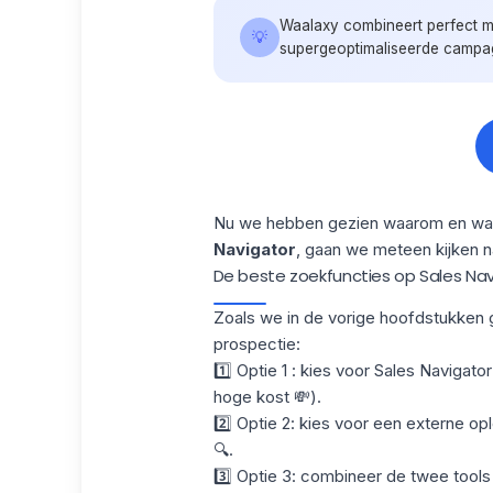
Waalaxy combineert perfect me
💡
supergeoptimaliseerde campa
Nu we hebben gezien waarom en wa
Navigator
, gaan we meteen kijken n
De beste zoekfuncties op Sales Na
Zoals we in de vorige hoofdstukken g
prospectie:
1️⃣
Optie 1
: kies voor Sales Navigato
hoge kost 💸).
2️⃣
Optie 2
: kies voor een externe op
🔍.
3️⃣
Optie 3:
combineer de twee tools v