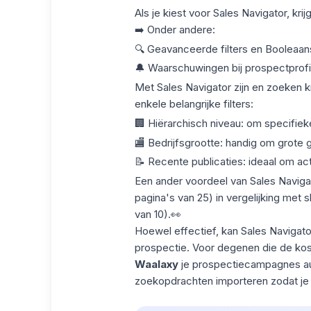
Als je kiest voor Sales Navigator, kri
➡️ Onder andere:
🔍 Geavanceerde filters en Booleaan
🔔 Waarschuwingen bij prospectprofi
Met Sales Navigator zijn en zoeken kr
enkele belangrijke filters:
🏢 Hiërarchisch niveau: om specifieke
🏬 Bedrijfsgrootte: handig om grote 
📝 Recente publicaties: ideaal om act
Een ander voordeel van Sales Navigat
pagina's van 25) in vergelijking met
van 10).👀
Hoewel effectief, kan Sales Navigato
prospectie
. Voor degenen die de kos
Waalaxy
je prospectiecampagnes auto
zoekopdrachten importeren zodat je z