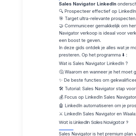
Sales Navigator LinkedIn
ondersche
🔍 Prospecteer effectief op LinkedIn
🎯 Target ultra-relevante prospecten
🤝 Communiceer gemakkelijk om hen 
Navigator verkoop is ideaal voor ver
een boost te geven.
In deze gids ontdek je alles wat je 
presteren.
Op het programma ⬇️ :
Wat is Sales Navigator
LinkedIn
?
🤔 Waarom en wanneer je het moet ge
✨ De beste functies om gekwalificee
🛠️ Tutorial: Sales Navigator stap voo
💰 Focus op LinkedIn Sales Navigato
🤖 LinkedIn automatiseren om je pro
⚔️ LinkedIn Sales Navigator en Waala
Wat is LinkedIn Sales Navigator ?
Sales Navigator is het premium plan v