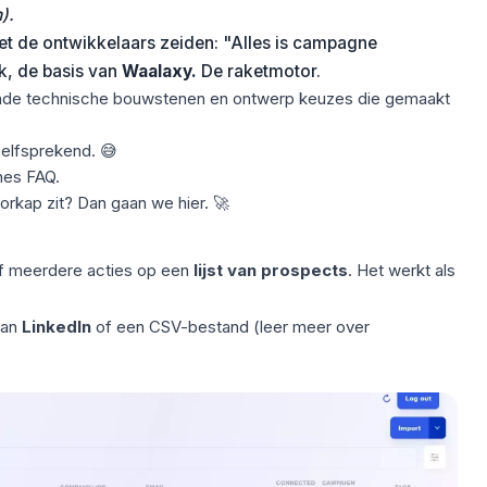
).
et de ontwikkelaars zeiden: "Alles is campagne
jk, de basis van
Waalaxy.
De raketmotor.
llende technische bouwstenen en ontwerp keuzes die gemaakt
nzelfsprekend. 😅
es FAQ.
orkap zit? Dan gaan we hier. 🚀
f meerdere acties op een
lijst van prospects
. Het werkt als
van
LinkedIn
of een CSV-bestand
(leer meer over