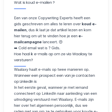
Wat is koud e-mailen ?
Een van onze Copywriting Experts heeft een
gids geschreven om alles te leren over
koud
e-
mailen
, dus ik laat je dat artikel lezen en kom
hier terug om uit te vinden hoe je een
e-
mailcampagne
lanceert. 😍
➡️
Cold email wat is ? Gids.
Hoe haal ik e-mails op om ze via Waalaxy te
versturen?
Waalaxy haalt e-mails op twee manieren op.
Wanneer een prospect een van je contacten
op LinkedIn is
In het eerste geval, wanneer je met iemand
connecteert op LinkedIn naar aanleiding van een
uitnodiging verstuurd met Waalaxy. E-mails zijn
hier over het algemeen persoonlijk, dus we
raden niet aan om ze te gebruiken voor koude e-