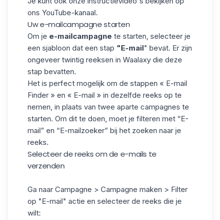
Je kunt ook onze instructievideo's bekijken op
ons
YouTube-kanaal
.
Uw e-mailcampagne starten
Om je
e-mailcampagne
te starten, selecteer je
een
sjabloon
dat een stap
"E-mail
" bevat. Er zijn
ongeveer twintig reeksen in Waalaxy die deze
stap bevatten.
Het
is perfect mogelijk om de stappen « E-mail
Finder » en « E-mail » in dezelfde reeks op te
nemen, in plaats van twee aparte campagnes te
starten. Om dit te doen, moet je filteren met “E-
mail” en “E-mailzoeker” bij het zoeken naar je
reeks.
Selecteer de reeks om de e-mails te
verzenden
Ga naar Campagne > Campagne maken > Filter
op "E-mail" actie en selecteer de reeks die je
wilt: