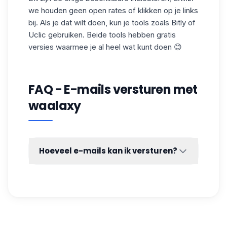
we houden geen open rates of klikken op je links
bij. Als je dat wilt doen, kun je tools zoals
Bitly
of
Uclic
gebruiken. Beide tools hebben gratis
versies waarmee je al heel wat kunt doen 😊
FAQ - E-mails versturen met
waalaxy
Hoeveel e-mails kan ik versturen?
Uw e-mailquota hangt af van uw e-
mailprovider, niet van Waalaxy.
Hier zijn de wekelijkse quota's volgens uw
e-mailprovider:
Outlook: 100.