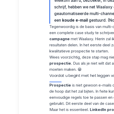
Welkom aan u, bezoeker, in deze 
schrijf, hebben we net
Waalaxy
geautomatiseerde multi-channel 
een
koude e-mail
gestuurd. (No
Tegenwoordig is de basis van multi-
een complete case study te schrijve
campagne
met Waalaxy. Hierin zal i
resultaten delen. In het eerste deel
kwalitatieve prospectie te starten.
Wees voorzichtig, deze stap mag nie
prospectie
. Dus als je niet wilt dat 
moeten maken. 😁
Voordat u begint met het leggen v
Prospectie
is niet gewoon e-mails d
de hoop dat het zal bijten. In feite 
eenvoudige regels toe te passen en 
gebruikt. Dit eerste deel van de case
Maar het is essentieel.
LinkedIn pr