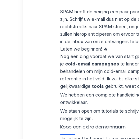
SPAM heeft de neiging een paar prin
zijn. Schrijf uw e-mail dus niet op 
rechtstreeks naar SPAM sturen, ong
zullen hierop anticiperen om ervoor 
in de inbox van onze ontvangers te b
Laten we beginnen! 🔥
Nog één ding voordat we van start ga
je
cold-email campagnes
te lancer
behandelen om mijn cold-email camp
referentie in het veld. Ik zal bij elke
gelijkwaardige
tools
gebruikt, weet d
We hebben een complete handleiding 
ontwikkelaar.
We staan open om tutorials te schri
mogelijk te zijn.
Koop een extra domeinnaam
Ja, je leest het goed. Laten we een