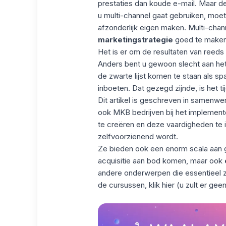
prestaties dan
koude e-mail
. Maar d
u multi-channel gaat gebruiken, moe
afzonderlijk eigen maken. Multi-cha
marketingstrategie
goed te maken
Het is er om de resultaten van reed
Anders bent u gewoon slecht aan he
de zwarte lijst komen te staan als 
inboeten. Dat gezegd zijnde, is het t
Dit artikel is geschreven in samenwe
ook MKB bedrijven bij het implemen
te creëren en deze vaardigheden te in
zelfvoorzienend wordt.
Ze bieden ook een enorm scala aan gr
acquisitie aan bod komen, maar ook
andere onderwerpen die essentieel zi
de cursussen,
klik hier
(u zult er geen 