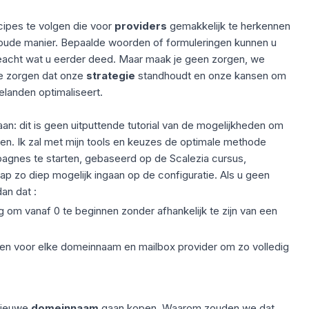
cipes te volgen die voor
providers
gemakkelijk te herkennen
de oude manier. Bepaalde woorden of formuleringen kunnen u
eacht wat u eerder deed. Maar maak je geen zorgen, we
te zorgen dat onze
strategie
standhoudt en onze kansen om
elanden optimaliseert.
an: dit is geen uitputtende tutorial van de mogelijkheden om
en. Ik zal met mijn tools en keuzes de optimale methode
agnes te starten, gebaseerd op de Scalezia cursus,
 stap zo diep mogelijk ingaan op de configuratie. Als u geen
an dat :
om vanaf 0 te beginnen zonder afhankelijk te zijn van een
jven voor elke domeinnaam en mailbox provider om zo volledig
 nieuwe
domeinnaam
gaan kopen. Waarom zouden we dat