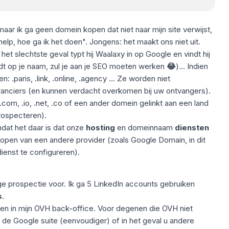
aar ik ga geen domein kopen dat niet naar mijn site verwijst,
 help, hoe ga ik het doen". Jongens: het maakt ons niet uit.
 het slechtste geval typt hij Waalaxy in op Google en vindt hij
rdt op je naam, zul je aan je SEO moeten werken
😂
)... Indien
 .paris, .link, .online, .agency ... Ze worden niet
anciers (en kunnen verdacht overkomen bij uw ontvangers).
com, .io, .net, .co of een ander domein gelinkt aan een land
prospecteren).
mdat het daar is dat onze
hosting
en domeinnaam
diensten
 kopen van een andere provider (zoals Google Domain, in dit
enst te configureren).
ige prospectie voor. Ik ga 5 LinkedIn accounts gebruiken
s
.
ren in mijn OVH back-office. Voor degenen die OVH niet
r de Google suite (eenvoudiger) of in het geval u andere