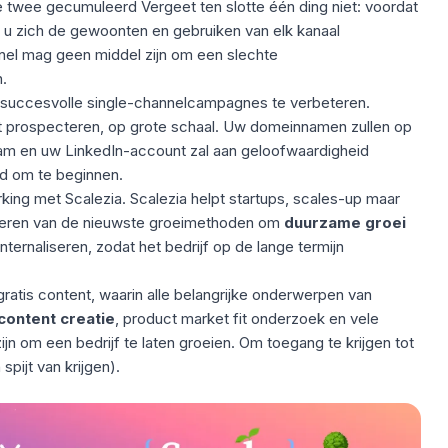
e twee gecumuleerd Vergeet ten slotte één ding niet: voordat
t u zich de gewoonten en gebruiken van elk kanaal
nnel mag geen middel zijn om een slechte
.
s succesvolle single-channelcampagnes te verbeteren.
t prospecteren, op grote schaal. Uw domeinnamen zullen op
spam en uw LinkedIn-account zal aan geloofwaardigheid
ijd om te beginnen.
rking met Scalezia. Scalezia helpt startups, scales-up maar
teren van de nieuwste groeimethoden om
duurzame groei
ternaliseren, zodat het bedrijf op de lange termijn
atis content, waarin alle belangrijke onderwerpen van
content creatie
, product market fit onderzoek en vele
jn om een bedrijf te laten groeien. Om toegang te krijgen tot
spijt van krijgen).