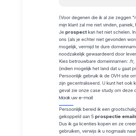
(Voor degenen die ik al zie zeggen "m
mijn klant zal me niet vinden, paniek,
Je
prospect
kan het niet schelen. In
ons (als je echter niet gevonden wo
mogelijk, vermijd te dure domeinnamen:
noodzakelijk gewaardeerd door lever
Kies betrouwbare domeinnamen: .fr, .
(indien mogelijk het land dat u gaat 
Persoonlijk gebruik ik de OVH site o
zijn gecentraliseerd. U kunt het ook
geval zie onze case study om deze di
Maak uw e-mail
Persoonlijk bereid ik een grootschal
gekoppeld aan 5
prospectie email
Dus ik ga licenties kopen en ze creë
gebruiken, verwijs ik u nogmaals naa