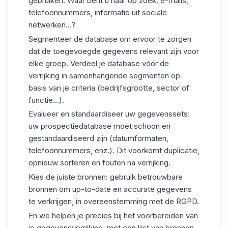
gebruiken. Waar bent u naar op zoek: e-mails,
telefoonnummers, informatie uit sociale
netwerken...?
Segmenteer de database
om ervoor te zorgen
dat de toegevoegde gegevens relevant zijn voor
elke groep. Verdeel je database vóór de
verrijking in samenhangende segmenten op
basis van je criteria (bedrijfsgrootte, sector of
functie...).
Evalueer en standaardiseer uw gegevenssets
:
uw
prospectiedatabase
moet schoon en
gestandaardiseerd zijn (datumformaten,
telefoonnummers, enz.). Dit voorkomt duplicatie,
opnieuw sorteren en fouten na verrijking.
Kies de juiste bronnen
: gebruik betrouwbare
bronnen om up-to-date en accurate gegevens
te verkrijgen, in overeenstemming met de RGPD.
En we helpen je precies bij het voorbereiden van
je gegevensverrijking, met een lijst van bronnen