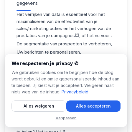
gegevens
Het verrijken van data is essentieel voor het
maximaliseren van de effectiviteit van je
sales/marketing acties en het verhogen van de
prestaties van je campagnes💥, of het nu voor :
De segmentatie van prospecten te verbeteren,
Uw berichten te personaliseren,
Of automatisch informatie synchroniseren met je
We respecteren je privacy 🍪
CRM tool
.
We gebruiken cookies om te begrijpen hoe de blog
Waalaxy automatiseert niet alleen prospectie op
wordt gebruikt en om je gepersonaliseerde inhoud aan
LinkedIn, maar verrijkt ook automatisch je
te bieden. Jij kiest wat je accepteert. Weigeren haalt
contacten met relevante gegevens, voor
niets weg van de inhoud.
Privacybeleid
effectievere multichannel campagnes.
Deze hoogwaardige tool bespaart u tijd en
Alles weigeren
Alles accepteren
verhoogt bovenal uw kansen om leads om te
zetten in gekwalificeerde klanten.
Aanpassen
Waarom wachten om het beste uit je gegevens
te halen? Het is aan u! 🕹️