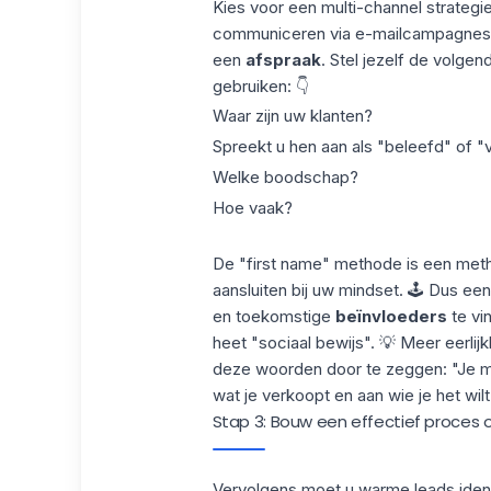
Kies voor een
multi-channel strategi
communiceren via
e-mailcampagnes
een
afspraak
. Stel jezelf de volge
gebruiken: 👇
Waar zijn uw klanten?
Spreekt u hen aan als "beleefd" of "v
Welke boodschap?
Hoe vaak?
De "first name" methode is een met
aansluiten bij uw mindset. 🕹️ Dus ee
en toekomstige
beïnvloeders
te vin
heet
"sociaal bewijs
". 💡 Meer eerlij
deze woorden door te zeggen: "Je m
wat je verkoopt en aan wie je het wil
Stap 3: Bouw een effectief proces 
Vervolgens moet u
warme leads
iden