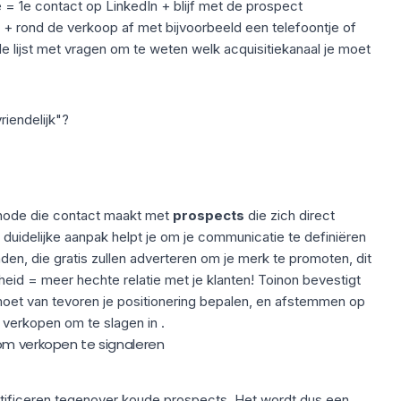
e
= 1e contact op LinkedIn + blijf met de prospect
+ rond de verkoop af met bijvoorbeeld een telefoontje of
nde lijst met vragen om te weten welk
acquisitiekanaal
je moet
riendelijk"?
hode die contact maakt met
prospects
die zich direct
n duidelijke aanpak helpt je om je communicatie te definiëren
den, die gratis zullen
adverteren
om je merk te promoten, dit
kheid = meer hechte relatie met je klanten! Toinon bevestigt
oet van tevoren je positionering bepalen, en afstemmen op
t verkopen om te slagen in .
om verkopen te signaleren
tificeren tegenover koude prospects. Het wordt dus een