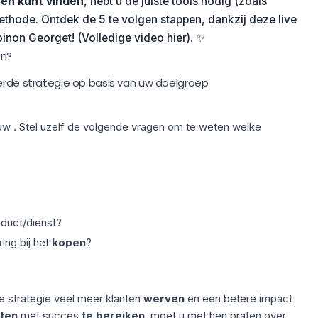
ten kunt vinden
, hebt u de juiste tools nodig (zoals
ethode. Ontdek de 5 te volgen stappen, dankzij deze live
non Georget! (Volledige video hier). ✨
en?
eerde strategie op basis van uw doelgroep
 uw . Stel uzelf de volgende vragen om te weten welke
oduct/dienst?
ing bij het
kopen
?
e strategie veel meer klanten
werven
en een betere impact
nten
met succes
te bereiken
, moet u met hen praten over