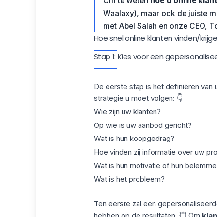
Om te weten
hoe u online klan
Waalaxy
), maar ook de juiste m
met Abel Salah en onze CEO, Toi
Hoe snel online klanten vinden/krijg
Stap 1: Kies voor een gepersonalis
De eerste stap is het definiëren van
strategie u moet volgen: 👇
Wie zijn uw klanten?
Op wie is uw aanbod gericht?
Wat is hun koopgedrag?
Hoe vinden zij informatie over uw pr
Wat is hun motivatie of hun belemmer
Wat is het probleem?
Ten eerste zal een gepersonaliseerd
hebben op de resultaten. 💥 Om
kla