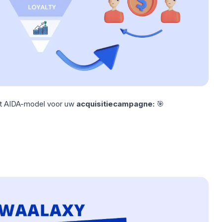
t
AIDA-model
voor uw
acquisitiecampagne:
🎯