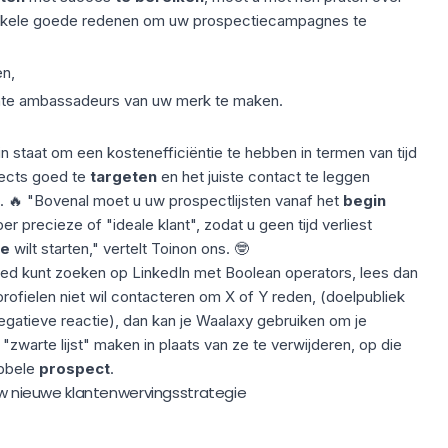
 enkele goede redenen om
uw prospectiecampagnes te
en,
hte ambassadeurs van uw merk te maken.
 in staat om een kostenefficiëntie te hebben in termen van tijd
ects goed te
targeten
en het juiste contact te leggen
. 🔥 "Bovenal moet u
uw prospectlijsten
vanaf het
begin
er precieze of "ideale klant", zodat u geen tijd verliest
ne
wilt starten," vertelt Toinon ons. 🤓
goed kunt zoeken op LinkedIn met
Boolean operators
, lees dan
e profielen niet wil contacteren om X of Y reden, (doelpubliek
egatieve reactie), dan kan je Waalaxy gebruiken om je
n
"zwarte lijst
" maken in plaats van ze te verwijderen, op die
bbele
prospect
.
 uw nieuwe klantenwervingsstrategie