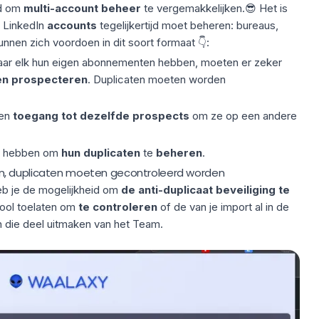
d om
multi-account beheer
te vergemakkelijken
.
😎 Het is
 LinkedIn
accounts
tegelijkertijd moet beheren: bureaus,
nen zich voordoen in dit soort formaat 👇:
r elk hun eigen abonnementen hebben, moeten er zeker
en prospecteren
. Duplicaten moeten worden
len
toegang tot dezelfde prospects
om ze op een andere
id hebben om
hun duplicaten
te
beheren
.
n, duplicaten moeten gecontroleerd worden
heb je de mogelijkheid om
de anti-duplicaat beveiliging te
 tool toelaten om
te controleren
of de van je import al in de
en die deel uitmaken van het Team.