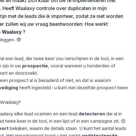
eet en maakt zich klaar om uw te implementeren met
. Heeft Waalaxy controle over duplicaten in mijn
zijn met de leads die ik importeer, zodat ze niet worden
ier zullen wij uw vraag beantwoorden: Hoe werkt
p Waalaxy
?
itleggen. 🤓
val een lead, die twee keer zou verschijnen in de tool, in een
 zijn in uw
prospectie
, vooral wanneer u honderden of
eert en doorzoekt.
 een prospect al is benaderd of niet, en dat is waarom
eiliging
heeft ingesteld
:
u kunt niet dezelfde prospect twee
n Waalaxy?
aalaxy elke lead scannen en een lead
detecteren
die al in
ad twee keer in de tool, in een
lijst
of in een campagne zit. 😍
port
bekijken, waarin de details staan. U kunt het aantal leads
d. Het importrapport toont u het aantal
gedetecteerde