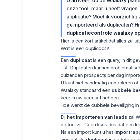
U arriveert op de Waalaxy plan
onze tool, maar u heeft vragen..
applicatie? Moet ik voorzichtig 
geïmporteerd als duplicaten? H
duplicatiecontrole waalaxy
o
Hier is een kort artikel dat alles zal u
Wat is een duplicaat?
Een
duplicaat
is een query, in dit ge
lijst. Duplicaten kunnen problematisch
duizenden prospects per dag import
U kunt niet handmatig controleren of
Waalaxy
standaard een
dubbele bev
keer in uw account hebben.
Hoe werkt de dubbele beveiliging i
Bij
het importeren van leads
zal W
de tool zit. Geen kans dus dat een le
Na een import kunt u het
importrap
zien dat als
duplicaat
is gedetecteer