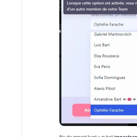
Na de import kunt u in het
importra