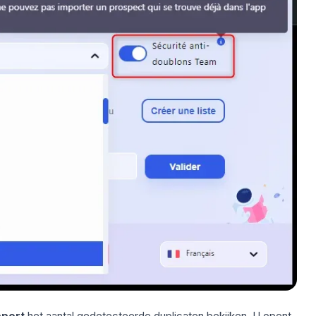
pport
het aantal gedetecteerde duplicaten bekijken. U opent