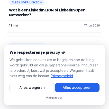
ALLES OVER LINKEDIN
Wat is een LinkedIn LION of LinkedIn Open
Networker?
13 min
17 jun 2026
ALLES OVER LINKEDIN
We respecteren je privacy 🍪
Hoe LinkedIn promotie toevoegen in 2 minuten
We gebruiken cookies om te begrijpen hoe de blog
16 min
26 jun 2026
wordt gebruikt en om je gepersonaliseerde inhoud aan
te bieden. Jij kiest wat je accepteert. Weigeren haalt
niets weg van de inhoud.
Privacybeleid
ALLES OVER LINKEDIN
Alles weigeren
Alles accepteren
Podawaa - Prijzen & Credits: Hoe werkt het?
Aanpassen
6 min
27 okt 2025