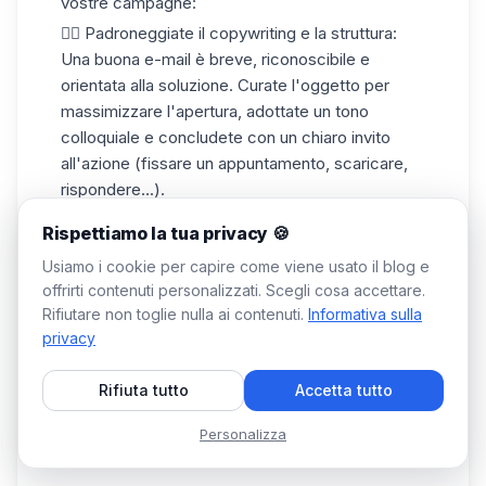
vostre campagne:
✍🏼
Padroneggiate il
copywriting
e la struttura
:
Una buona e-mail è breve, riconoscibile e
orientata alla soluzione. Curate l'oggetto per
massimizzare l'apertura, adottate un tono
colloquiale e concludete con un chiaro invito
all'azione (fissare un appuntamento, scaricare,
rispondere...).
💎
Adottare un approccio di marketing
: Utilizzate
Rispettiamo la tua privacy 🍪
sequenze
automatizzate per coltivare i vostri
Usiamo i cookie per capire come viene usato il blog e
potenziali clienti (lead nurturing) e alternate
offrirti contenuti personalizzati. Scegli cosa accettare.
valore aggiunto e proposta commerciale (con
Rifiutare non toglie nulla ai contenuti.
Informativa sulla
diversi tipi di email marketing).
privacy
♻️
Riproponete i vostri contenuti
: Riutilizzate i
vostri post su LinkedIn, i
webinar e le
Rifiuta tutto
Accetta tutto
newsletter, i podcast o gli articoli per arricchire le
vostre e-mail in modo da apportare valore e
Personalizza
portare i potenziali clienti all'acquisto.