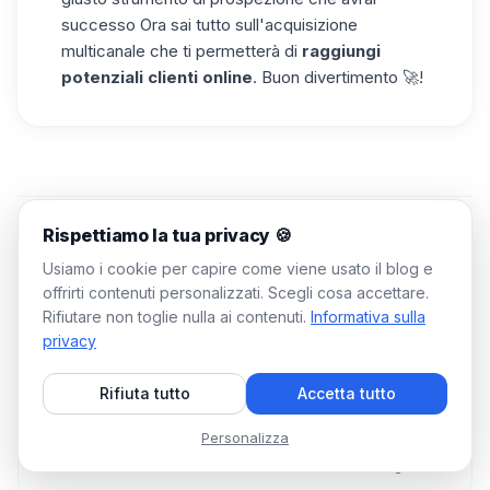
successo Ora sai tutto sull'acquisizione
multicanale che ti permetterà di
raggiungi
potenziali clienti online
. Buon divertimento 🚀!
Rispettiamo la tua privacy 🍪
Potrebbe interessarti anche
Usiamo i cookie per capire come viene usato il blog e
offrirti contenuti personalizzati. Scegli cosa accettare.
Rifiutare non toglie nulla ai contenuti.
Informativa sulla
privacy
VENDITE B2B E LEAD GENERATION
Rifiuta tutto
Accetta tutto
Piano di reclutamento : Come redigere un piano
di assunzione in 10 fasi?
Personalizza
13 min
22 giu 2026