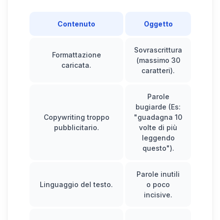
Contenuto
Oggetto
Sovrascrittura
Uti
Formattazione
(massimo 30
caricata.
caratteri).
Parole
bugiarde (Es:
Copywriting troppo
"guadagna 10
pers
pubblicitario.
volte di più
(
leggendo
questo").
Parole inutili
Te
Linguaggio del testo.
o poco
sper
incisive.
com