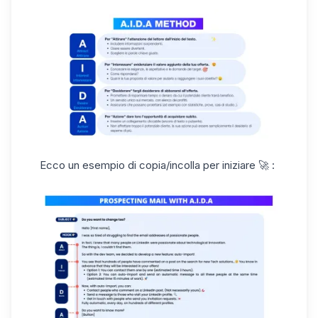
Ecco un esempio di copia/incolla per iniziare 🚀 :