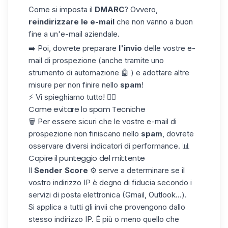
Come si imposta il
DMARC
? Ovvero,
reindirizzare le e-mail
che non vanno a buon
fine a un'e-mail aziendale.
➡️ Poi, dovrete preparare
l'invio
delle vostre e-
mail di prospezione (anche tramite uno
strumento di automazione 🤖 ) e adottare altre
misure per non finire nello
spam
!
⚡️ Vi spieghiamo tutto! 👇🏼
Come evitare lo spam
Tecniche
🗑️ Per essere sicuri che le vostre e-mail di
prospezione non finiscano nello
spam
, dovrete
osservare diversi
indicatori di performance
. 📊
Capire il punteggio del mittente
Il
Sender Score
⚙️ serve a determinare se il
vostro indirizzo IP è degno di fiducia secondo i
servizi di posta elettronica (Gmail, Outlook...).
Si applica a tutti gli invii che provengono dallo
stesso indirizzo IP. È più o meno quello che