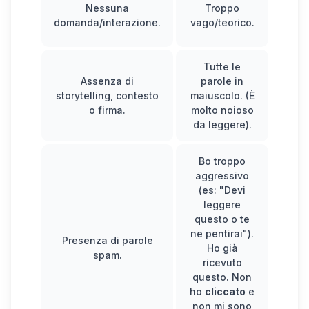
Ca
Nessuna
Troppo
domanda/interazione.
vago/teorico.
i
Tutte le
Nes
Assenza di
parole in
(sem
storytelling, contesto
maiuscolo. (È
s
o firma.
molto noioso
da leggere).
Bo troppo
aggressivo
(es: "Devi
leggere
questo o te
ne pentirai").
inte
Presenza di parole
Ho già
stru
spam.
ricevuto
questo. Non
str
ho
cliccato
e
non mi sono