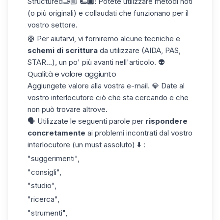
Structured🫸🏼
🫷🏼:
Potete utilizzare metodi noti
(o più originali) e collaudati che funzionano per il
vostro settore.
🛟 Per aiutarvi, vi forniremo alcune tecniche e
schemi di scrittura
da utilizzare (AIDA, PAS,
STAR...), un po' più avanti nell'articolo. 👽
Qualità e valore aggiunto
Aggiungete valore alla vostra e-mail. 💎 Date al
vostro interlocutore ciò che sta cercando e che
non può trovare altrove.
🗣️ Utilizzate le seguenti parole per
rispondere
concretamente
ai problemi incontrati dal vostro
interlocutore (un must assoluto) ⬇️ :
"suggerimenti",
"consigli",
"studio",
"ricerca",
"strumenti",