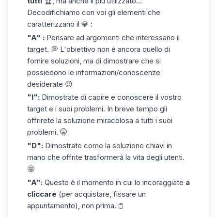
tutti
🏆, ma anche il più utilizzato...
Decodifichiamo con voi gli elementi che
caratterizzano il 💎 :
"A" :
Pensare ad argomenti che interessano il
target. 💭 L'obiettivo non è ancora quello di
fornire soluzioni, ma di dimostrare che si
possiedono le informazioni/conoscenze
desiderate 😉
"I":
Dimostrate di capire e conoscere il vostro
target e i suoi problemi. In breve tempo gli
offrirete la soluzione miracolosa a tutti i suoi
problemi. 🤫
"D":
Dimostrate come la soluzione chiavi in
mano che offrite trasformerà la vita degli utenti.
🤩
"A":
Questo è il momento in cui lo incoraggiate
a
cliccare
(per acquistare, fissare un
appuntamento), non prima. 🖱️