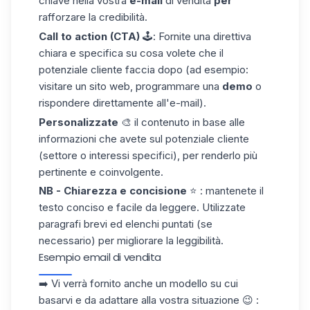
chiave nella vostra
e-mail
di vendita
per
rafforzare la credibilità.
Call
to action
(CTA)
🕹️: Fornite una direttiva
chiara e specifica su cosa volete che il
potenziale cliente faccia dopo (ad esempio:
visitare un sito web, programmare una
demo
o
rispondere direttamente all'e-mail).
Personalizzate
🎨 il contenuto in base alle
informazioni che avete sul potenziale cliente
(settore o interessi specifici), per renderlo più
pertinente e coinvolgente.
NB - Chiarezza e concisione
⭐️ : mantenete il
testo conciso e facile da leggere. Utilizzate
paragrafi brevi ed elenchi puntati (se
necessario) per migliorare la leggibilità.
Esempio email di vendita
➡️ Vi verrà fornito anche un modello su cui
basarvi e da adattare alla vostra situazione 😉 :