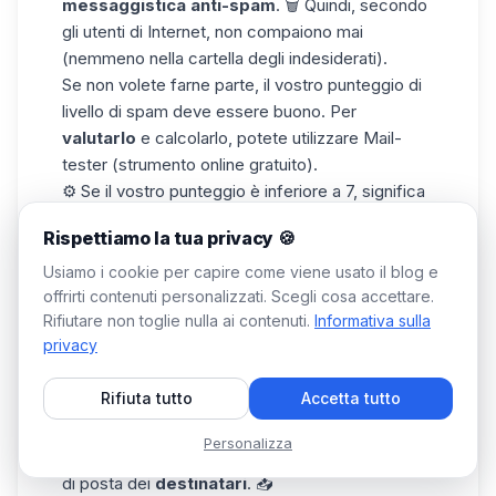
messaggistica
anti-spam
. 🗑️ Quindi, secondo
gli utenti di Internet, non compaiono mai
(nemmeno nella cartella degli indesiderati).
Se non volete farne parte, il vostro
punteggio di
livello di spam
deve essere buono. Per
valutarlo
e calcolarlo, potete utilizzare Mail-
tester (strumento online gratuito).
⚙️ Se il vostro punteggio è inferiore a 7, significa
che alcune delle vostre e-mail finiranno
Rispettiamo la tua privacy 🍪
direttamente nello spam. Dovremo analizzarle e
identificare ciò che
non funziona.
🔍
Usiamo i cookie per capire come viene usato il blog e
A tal fine, vi consigliamo lo strumento
offrirti contenuti personalizzati. Scegli cosa accettare.
Rifiutare non toglie nulla ai contenuti.
Informativa sulla
SendForensics, per valutare il livello di spam
privacy
delle e-mail in base a diversi criteri (analisi del
testo, intestazioni e caratteristiche tecniche). 👀
Rifiuta tutto
Accetta tutto
Testate la deliverability delle vostre e-mail
La deliverability delle e-mail è la capacità dei
Personalizza
vostri messaggi di essere consegnati alla casella
di posta dei
destinatari
. 📥