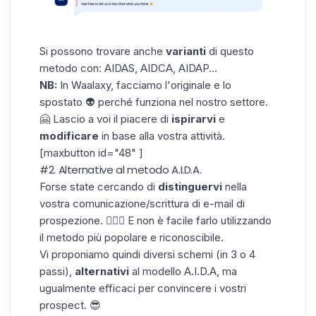
Si possono trovare anche
varianti
di questo
metodo con: AIDAS, AIDCA, AIDAP...
NB:
In Waalaxy, facciamo l'originale e lo
spostato 👽 perché funziona nel nostro settore.
🤗 Lascio a voi il piacere di
ispirarvi
e
modificare
in base alla vostra attività.
[maxbutton id="48" ]
#2. Alternative al metodo A.I.D.A.
Forse state cercando di
distinguervi
nella
vostra comunicazione/scrittura di e-mail di
prospezione. 🤷🏻‍♀️ E non è facile farlo utilizzando
il metodo più popolare e riconoscibile.
Vi proponiamo quindi diversi schemi (in 3 o 4
passi),
alternativi
al modello A.I.D.A, ma
ugualmente efficaci per convincere i vostri
prospect. 😎