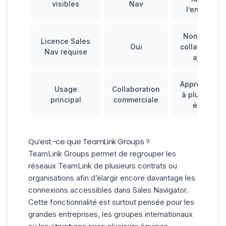
visibles
Nav
l’entreprise
Non pour le
Licence Sales
Oui
collaborateu
Nav requise
ajoutés
Approche
A
Usage
Collaboration
à plus gran
principal
commerciale
échelle
Qu’est-ce que TeamLink Groups ?
TeamLink Groups permet de
regrouper les
réseaux TeamLink
de plusieurs contrats ou
organisations afin d’élargir encore davantage les
connexions accessibles dans Sales Navigator.
Cette fonctionnalité est surtout pensée pour les
grandes entreprises, les groupes internationaux