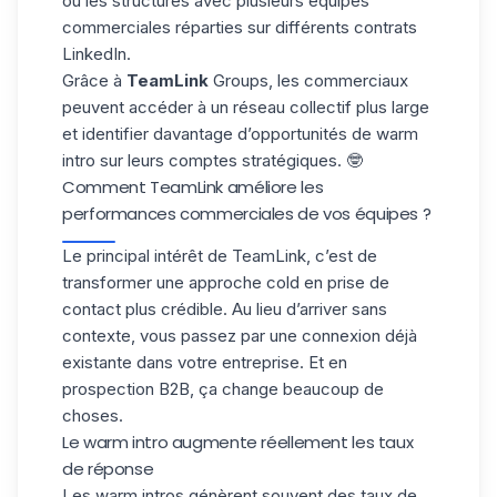
ou les structures avec plusieurs équipes
commerciales réparties sur
différents contrats
LinkedIn
.
Grâce à
TeamLink
Groups, les commerciaux
peuvent accéder à un réseau collectif plus large
et identifier davantage d’opportunités de warm
intro sur leurs comptes stratégiques. 🤓
Comment TeamLink améliore les
performances commerciales de vos équipes ?
Le principal intérêt de TeamLink, c’est de
transformer une approche cold
en prise de
contact plus crédible
. Au lieu d’arriver sans
contexte, vous passez par une connexion déjà
existante dans votre entreprise. Et en
prospection B2B
, ça change beaucoup de
choses.
Le warm intro augmente réellement les taux
de réponse
Les warm intros génèrent souvent des taux de