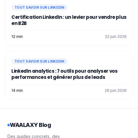
TOUT SAVOIR SUR LINKEDIN
Avant la prise
Après la 
Certification LinkedIn : un levier pour vendre plus
Type d’action
de contact
de cont
en B2B
12 min
22 juin 2026
Temps p
Données
Relations de
sur l
affichées
votre équipe
conten
TOUT SAVOIR SUR LINKEDIN
Qualif
Utilité
Ouvrir des
LinkedIn analytics : 7 outils pour analyser vos
l’intérêt
commerciale
conversations
performances et générer plus de leads
prospe
14 min
26 juin 2026
ABM, multi-
Sale
threading,
enablem
Cas d’usage
grands
relanc
comptes
commerci
WAALAXY Blog
Des guides concrets, des
À présent vous savez-tout sur TeamLink !