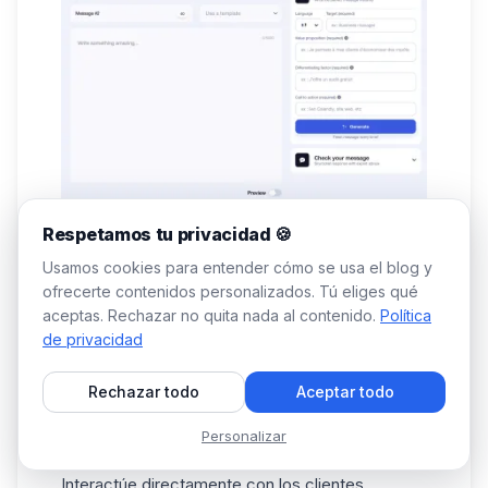
Respetamos tu privacidad 🍪
Por último, volver a compartir tu contenido por
Usamos cookies para entender cómo se usa el blog y
mensaje (posiblemente con la ayuda de nuestra
ofrecerte contenidos personalizados. Tú eliges qué
Waami AI
para redacción), te permite ✅ :
aceptas. Rechazar no quita nada al contenido.
Política
de privacidad
Aumente el alcance de sus publicaciones para
atraer a nuevos
suscriptores
específicos, sin
Rechazar todo
Aceptar todo
esfuerzo adicional.
Cree un contacto personalizado y establezca
Personalizar
una relación sólida con la audiencia.
Interactúe directamente con los clientes