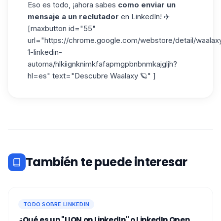
Eso es todo, ¡ahora sabes
como enviar un
mensaje a un reclutador
en LinkedIn! ✈️
[maxbutton id="55"
url="https://chrome.google.com/webstore/detail/waalax
1-linkedin-
automa/hlkiignknimkfafapmgpbnbnmkajgljh?
hl=es" text="Descubre Waalaxy 🪐" ]
También te puede interesar
TODO SOBRE LINKEDIN
¿Qué es un "LION on LinkedIn" o LinkedIn Open