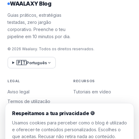
WAALAXY Blog
ou estágio. 💼
Também pode escolher entre: trabalho a
Guias práticos, estratégias
tempo inteiro, a tempo parcial ou a curto
testadas, zero jargão
prazo. ⌛ Também pode qualificar a sua
corporativo. Preenche o teu
experiência profissional, por exemplo, se
pipeline em 10 minutos por dia.
for para ou se já for um profissional, pode
marcar a caixa correspondente no
© 2026 Waalaxy. Todos os direitos reservados.
separador.
Só aparecerão posições que exijam estas
🇵🇹
Português
qualificações
. Também é possível filtrar
por data de postagem. As candidaturas
antecipadas são mais valorizadas. ⚡
LEGAL
RECURSOS
Para uma candidatura espontânea,
Aviso legal
Tutoriais em vídeo
apresente-se no
assunto do e-mail
de uma
forma lúdica e desperte o interesse dos
Termos de utilização
agentes de recrutamento. 😉
Política de privacidade
Respeitamos a tua privacidade 🍪
É isso, agora já sabe como
enviar uma
Gerir cookies
mensagem a recrutadores do LinkedIn
!
Usamos cookies para perceber como o blog é utilizado
✈️
e oferecer-te conteúdos personalizados. Escolhes o
[maxbutton id="55"
que aceitas. Recusar não retira nada ao conteúdo.