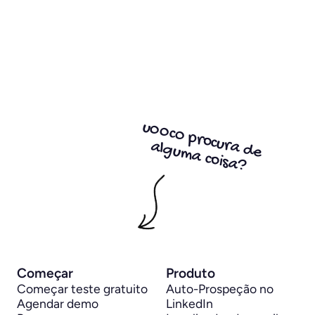
u00c0 procura de
alguma coisa?
Começar
Produto
Começar teste gratuito
Auto-Prospeção no 
Agendar demo
LinkedIn