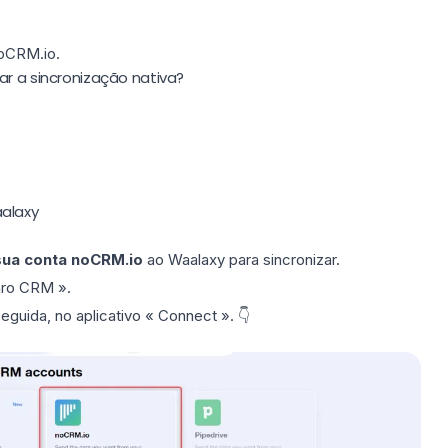
noCRM.io.
ar a sincronização nativa?
alaxy
sua
conta
noCRM.io
ao Waalaxy para sincronizar.
hro CRM ».
guida, no aplicativo « Connect ». 👇