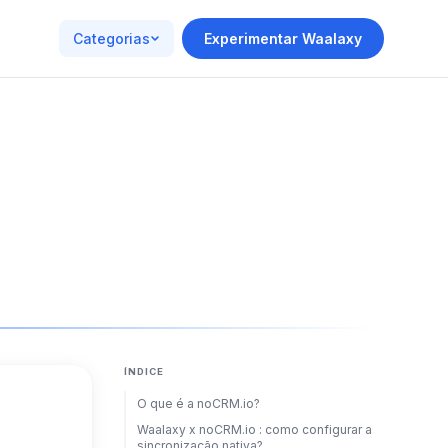
Categorias
Experimentar Waalaxy
ÍNDICE
O que é a noCRM.io?
Waalaxy x noCRM.io : como configurar a
sincronização nativa?