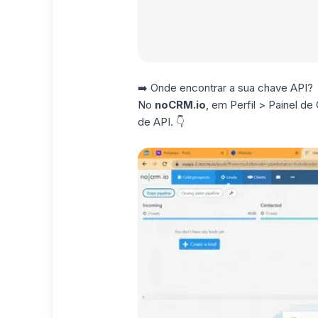
➡️ Onde encontrar a sua chave API?
No
noCRM.io
, em Perfil > Painel d
de API. 👇