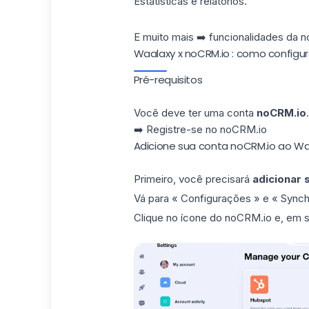
Estatísticas e relatórios.
E muito mais ➡️
funcionalidades da 
Waalaxy x noCRM.io : como configur
Pré-requisitos
Você deve ter uma conta
noCRM.io
.
➡️
Registre-se no noCRM.io
Adicione sua conta noCRM.io ao Wa
Primeiro, você precisará
adicionar 
Vá para « Configurações » e « Sync
Clique no ícone do noCRM.io e, em se