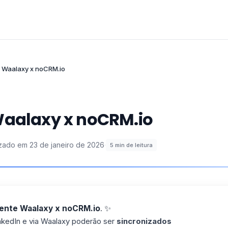
: Waalaxy x noCRM.io
Waalaxy x noCRM.io
izado em
23 de janeiro de 2026
·
5
min de leitura
mente Waalaxy x noCRM.io
. ✨
nkedIn e via Waalaxy poderão ser
sincronizados