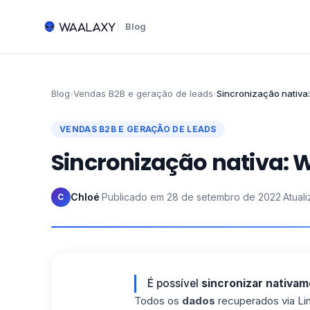
Blog
Blog
›
Vendas B2B e geração de leads
›
Sincronização nativa
VENDAS B2B E GERAÇÃO DE LEADS
Sincronização nativa: 
Chloé
·
Publicado em
28 de setembro de 2022
·
Atual
C
É possível
sincronizar nativa
Todos os
dados
recuperados via Li