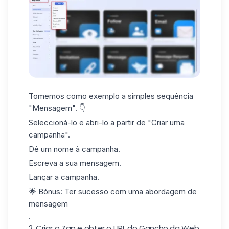
Tomemos como exemplo a simples sequência
"Mensagem". 👇
Seleccioná-lo e abri-lo a partir de "Criar uma
campanha".
Dê um nome à campanha.
Escreva a sua mensagem.
Lançar a campanha.
🌟 Bónus:
Ter sucesso com uma abordagem de
mensagem
.
2. Criar o Zap e obter o URL do Gancho da Web