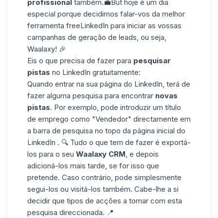
profissional
também.
💼But
hoje é um
dia
especial porque
decidimos falar-vos da
melhor
ferramenta
freeLinkedIn
para
iniciar as
vossas
campanhas de
geração de leads
,
ou seja,
Waalaxy! 🎉
Eis o que precisa de fazer para
pesquisar
pistas
no LinkedIn gratuitamente
:
Quando
entrar na
sua página do LinkedIn, terá de
fazer alguma pesquisa para encontrar
novas
pistas
.
Por exemplo, pode
introduzir
um título
de emprego como "Vendedor" directamente em
a barra de pesquisa
no topo
da
página inicial
do
LinkedIn
.
🔍
Tudo o que
tem
de fazer é exportá-
los para o seu
Waalaxy
CRM
, e depois
adicioná-los mais tarde, se for isso que
pretende.
Caso contrário, pode
simplesmente
segui-los
ou visitá-los também.
Cabe-lhe a
si
decidir
que tipos de acções a tomar com esta
pesquisa direccionada. 📍