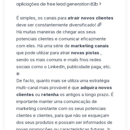
aplicações de free lead generation B2b ?
É simples, os canais
para
atrair
novos clientes
deve ser constantemente diversificado! 🌈
Há muitas maneiras de
chegar aos
seus
potenciais clientes
e comunicar
eficazmente
com
eles. Há
uma
série de
marketing
canais
que
pode utilizar
para atrair
novas pistas
,
sendo
os mais comuns
e-mails frios
redes
sociais
como o LinkedIn,
publicidade paga, etc.
❄️
De facto, quanto mais se utiliza
uma estratégia
multi-canal
mais provável é
que
adquira
novos
clientes
ou
retenha
os antigos a longo prazo. É
importante manter uma comunicação de
marketing constante com os seus potenciais
clientes e clientes, para que não se esqueçam
dos
seus produtos e possam ser informados de
novas promoções ou características futuras. 🏃