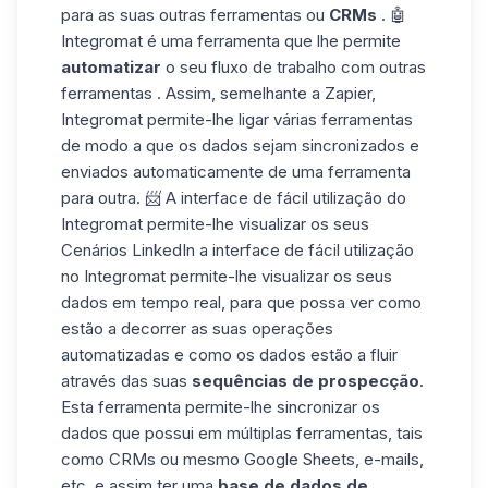
para as
suas outras
ferramentas
ou
CRMs
. 🤖
Integromat
é uma ferramenta que lhe permite
automatizar
o
seu fluxo de trabalho com
outras
ferramentas
. Assim, semelhante a Zapier,
Integromat permite-lhe ligar várias ferramentas
de modo a
que os dados
sejam sincronizados e
enviados
automaticamente
de uma
ferramenta
para
outra. 📨 A interface de fácil utilização do
Integromat
permite-lhe
visualizar os seus
Cenários LinkedIn
a interface de fácil utilização
no Integromat permite-lhe visualizar os seus
dados em
tempo real, para que possa ver como
estão a decorrer as
suas
operações
automatizadas
e como os dados estão a fluir
através das suas
sequências de prospecção
.
Esta ferramenta permite-lhe sincronizar os
dados que possui em múltiplas ferramentas, tais
como CRMs ou mesmo
Google Sheets
, e-mails,
etc. e assim ter uma
base de dados de