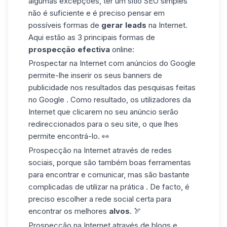
algumas excepções, ter
um
sítio
SEO simples
não é suficiente e
é preciso
pensar em
possíveis formas
de
gerar leads
na Internet
.
Aqui estão
as
3
principais formas de
prospecção efectiva
online:
Prospectar na Internet com anúncios do Google
permite-lhe inserir os
seus banners de
publicidade nos resultados das pesquisas feitas
no Google .
Como resultado,
os utilizadores
da
Internet
que
clicarem
no seu anúncio serão
redireccionados
para o seu site
,
o que
lhes
permite
encontrá-lo. 👀
Prospecção na Internet através de
redes
sociais
,
porque são
também
boas ferramentas
para
encontrar
e comunicar, mas são bastante
complicadas
de utilizar na prática .
De facto, é
preciso
escolher a rede social certa para
encontrar os melhores
alvos
. 🏹
Prospecção na Internet através de
blogs
e