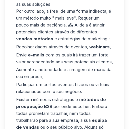
as suas
soluções
.
Por outro lado, a free de uma forma indirecta,
é
um
método
muito "
mais leve".
Requer
um
pouco mais de
paciência. 🕰️ A ideia
é
atingir
potenciais clientes
através de
diferentes
vendas
métodos
e
estratégias de
marketing
:
Recolher
dados
através de eventos,
webinars
,
Envie
e-mails
com os quais
irá trazer um forte
valor acrescentado
aos seus
potenciais clientes,
Aumente a
notoriedade e a
imagem de marca
da
sua empresa
,
Participar
em certos
eventos
físicos ou virtuais
relacionados com o
seu negócio
.
Existem inúmeras estratégias e
métodos de
prospecção B2B
por onde escolher. Embora
todos prometam trabalhar, nem todos
trabalharão para a sua empresa, a sua
equipa
de vendas
ou o seu público alvo. Alguns só