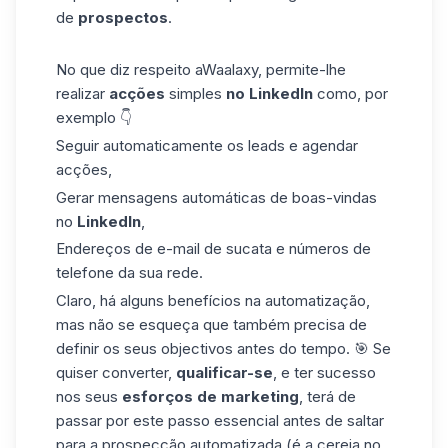
de
prospectos
.
No que diz respeito aWaalaxy
,
permite-lhe
realizar
acções
simples
no
LinkedIn
como, por
exemplo 👇
Seguir automaticamente
os leads e agendar
acções
,
Gerar
mensagens
automáticas
de boas-vindas
no
LinkedIn
,
Endereços de
e-mail de
sucata
e
números de
telefone da sua rede.
Claro, há alguns benefícios na automatização,
mas não se esqueça que também precisa de
definir os seus objectivos antes do tempo. 🎯 Se
quiser converter,
qualificar-se
, e ter sucesso
nos seus
esforços de marketing
, terá de
passar por este passo essencial antes de saltar
para a prospecção automatizada (é a cereja no