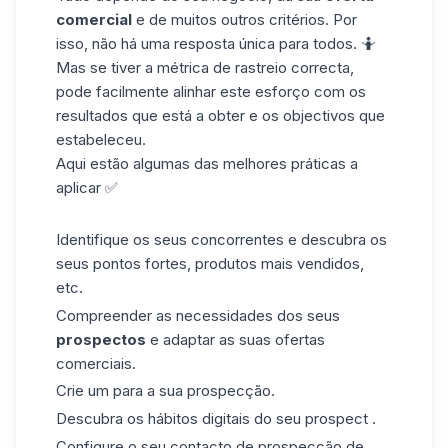
comercial
e de muitos outros
critérios.
Por
isso, não há uma resposta única para todos. 🤷
Mas se
tiver a métrica de
rastreio
correcta,
pode
facilmente alinhar
este esforço
com os
resultados que está a obter e
os
objectivos que
estabeleceu
.
Aqui estão algumas das melhores práticas a
aplicar ✅
Identifique os seus concorrentes e
descubra os
seus pontos fortes, produtos mais vendidos,
etc.
Compreender as necessidades
dos
seus
prospectos
e adaptar as suas ofertas
comerciais
.
Crie um
para a sua prospecção.
Descubra os
hábitos digitais do
seu prospect
.
Configure o seu
contacto de
prospecção de