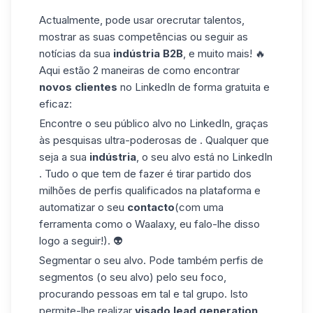
Actualmente,
pode usar
o
recrutar talentos,
mostrar as
suas competências ou seguir as
notícias da
sua
indústria B2B
, e muito mais! 🔥
Aqui estão 2
maneiras de
como
encontrar
novos clientes
no LinkedIn de forma gratuita e
eficaz:
Encontre o seu público alvo
no LinkedIn, graças
às pesquisas ultra-poderosas de
.
Qualquer que
seja a sua
indústria
, o
seu alvo
está
no LinkedIn
. Tudo o que tem de fazer é tirar partido
dos
milhões de perfis qualificados na
plataforma
e
automatizar o seu
contacto
(com uma
ferramenta como o Waalaxy, eu falo-lhe disso
logo a seguir!). 👽
Segmentar o
seu alvo. Pode também
perfis de
segmentos
(o seu alvo) pelo seu foco
,
procurando pessoas em tal e tal grupo. Isto
permite-lhe
realizar
visado
lead generation
.