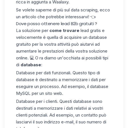
ricca
in aggiunta a Waalaxy
.
Se volete saperne di più sul
data scraping
, ecco
un articolo che potrebbe interessarvi! 👈
Dove posso ottenere lead B2b gratuiti ?
La soluzione per
come trovare
lead gratis e
velocemente è quella di
acquisire un
database
gratuito
per la vostra attività può aiutarvi ad
aumentare le prestazioni della vostra soluzione
online.
💻
O
ra diamo un'occhiata
ai possibili tipi
di
database
:
Database
per
dati funzionali.
Questo
tipo di
database
è
destinato a
memorizzare i dati per
eseguire
un processo. Ad
esempio, il
database
MySQL per un sito web.
Database per i clienti. Questi
database sono
destinati a memorizzare i
dati
relativi ai
vostri
clienti potenziali.
Ad esempio,
un contatto può
lasciarvi
il
suo
indirizzo
e-mail
, il suo
numero di