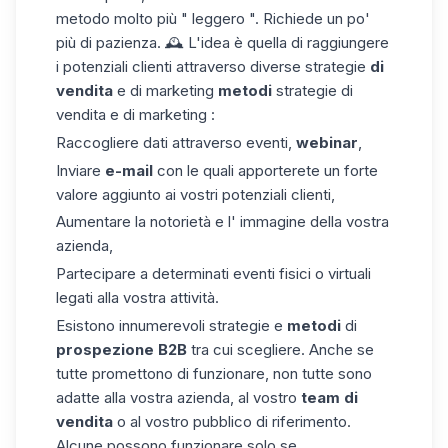
metodo
molto
più
"
leggero
"
.
Richiede
un
po'
più di
pazienza. 🕰️ L'idea
è quella di
raggiungere
i potenziali clienti
attraverso
diverse
strategie
di
vendita
e di marketing
metodi
strategie di
vendita
e di
marketing
:
Raccogliere
dati
attraverso eventi,
webinar
,
Inviare
e-mail
con
le quali
apporterete un forte
valore aggiunto
ai vostri
potenziali clienti,
Aumentare la
notorietà e l'
immagine della
vostra
azienda
,
Partecipare
a determinati
eventi
fisici o virtuali
legati alla
vostra attività.
Esistono innumerevoli strategie e
metodi
di
prospezione B2B
tra cui scegliere. Anche se
tutte promettono di funzionare, non tutte sono
adatte alla vostra azienda, al vostro
team di
vendita
o al vostro pubblico di riferimento.
Alcune possono funzionare solo se