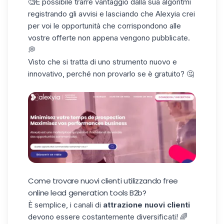
🧐
È possibile trarre vantaggio dalla sua
algoritmi
registrando
gli avvisi
e lasciando che
Alexyia
crei
per
voi
le
opportunità
che
corrispondono alle
vostre offerte non appena
vengono pubblicate.
💭
Visto che si tratta di uno strumento nuovo e
innovativo, perché non provarlo se è gratuito? 🤔
Come trovare nuovi clienti utilizzando free
online lead generation tools
B2b?
È
semplice, i canali
di
attrazione
nuovi clienti
devono essere costantemente diversificati! 🌈