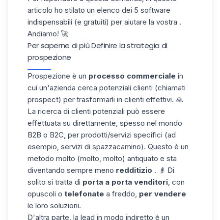
articolo ho
stilato
un elenco dei 5 software
indispensabili (e gratuiti)
per
aiutare
la vostra .
Andiamo! 🚀
Per saperne di più
Definire la strategia di
prospezione
Prospezione
è un
processo commerciale
in
cui
un'
azienda cerca
potenziali clienti (chiamati
prospect)
per trasformarli in
clienti effettivi. 🙏
La ricerca di clienti potenziali può essere
effettuata su
direttamente, spesso
nel mondo
B2B o B2C, per prodotti/servizi specifici
(ad
esempio, servizi di spazzacamino). Questo è un
metodo
molto (molto, molto)
antiquato
e sta
diventando sempre meno
redditizio
. 👴
Di
solito
si tratta di
porta a porta
venditori
, con
opuscoli
o
telefonate
a freddo,
per vendere
le loro
soluzioni
.
D'altra parte, la lead in modo indiretto
è un