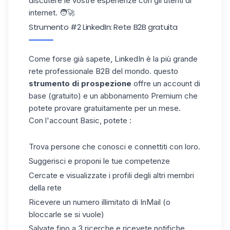
discutere
le vostre esperienze
con gli utenti di
internet. 🧑🚀
Strumento #2 LinkedIn: Rete B2B gratuita
Come forse già sapete,
LinkedIn
è la più grande
rete professionale B2B del mondo.
questo
strumento di prospezione
offre
un account di
base (gratuito) e
un
abbonamento Premium
che
potete provare gratuitamente per un mese
.
Con l'account Basic, potete :
Trova
persone che conosci e
connettiti con loro.
Suggerisci
e
proponi
le
tue competenze
Cercate e
visualizzate
i profili
degli altri
membri
della rete
Ricevere
un numero illimitato di
InMail
(o
bloccarle
se si
vuole)
Salvate fino a
3 ricerche e
ricevete
notifiche