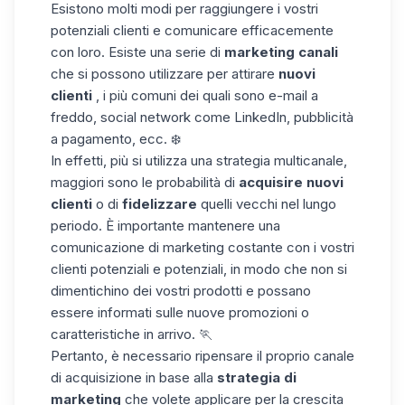
Esistono
molti modi per
raggiungere i
vostri
potenziali clienti
e comunicare
efficacemente
con
loro.
Esiste
una serie di
marketing
canali
che si possono utilizzare
per attirare
nuovi
clienti
, i più comuni dei quali sono
e-mail a
freddo
,
social
network
come LinkedIn,
pubblicità
a pagamento, ecc. ❄️
In effetti, più si utilizza
una strategia multicanale
,
maggiori sono le probabilità
di
acquisire
nuovi
clienti
o di
fidelizzare
quelli vecchi nel lungo
periodo. È importante mantenere una
comunicazione di marketing costante con i vostri
clienti potenziali e potenziali, in modo che non si
dimentichino dei
vostri prodotti e possano
essere informati sulle nuove promozioni o
caratteristiche in arrivo. 🏃
Pertanto
, è necessario
ripensare
il proprio
canale
di acquisizione
in base alla
strategia di
marketing
che volete applicare
per la crescita