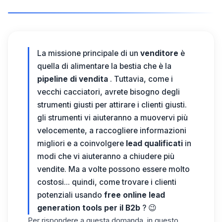
La
missione principale di
un
venditore
è
quella di alimentare la bestia
che è la
pipeline di vendita
. Tuttavia,
come i
vecchi cacciatori, avrete
bisogno degli
strumenti giusti per attirare
i clienti giusti.
gli
strumenti vi aiuteranno
a muovervi
più
velocemente, a
raccogliere
informazioni
migliori
e a coinvolgere
lead qualificati
in
modi che vi aiuteranno a chiudere
più
vendite. Ma a volte possono essere molto
costosi... quindi,
come trovare i clienti
potenziali usando
free online lead
generation tools per il B2b
? 😉
Per rispondere a questa domanda,
in
questo